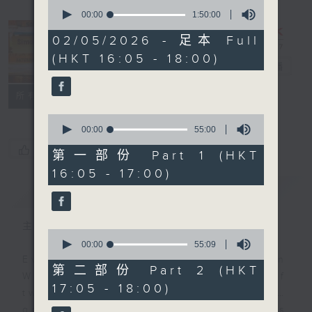
0
seconds
00:00
1:50:00
of
1
02/05/2026 - 足本 Full
hour,
Simon’s
(HKT 16:05 - 18:00)
50
Rolled Gold
電台直播
minutes,
0
seconds
聯絡
所有集數
0
seconds
00:00
55:00
of
您喜歡這個節目嗎?
55
第一部份 Part 1 (HKT
minutes,
16:05 - 17:00)
0
seconds
簡介
GIST
主持人：Simon Willson
0
seconds
00:00
55:09
of
Every Saturday afternoon, Simon
55
第二部份 Part 2 (HKT
Willson brings you two hours of
minutes,
17:05 - 18:00)
9
twentieth century pure… rolled…
seconds
gold! Join him for yesterday’s hits