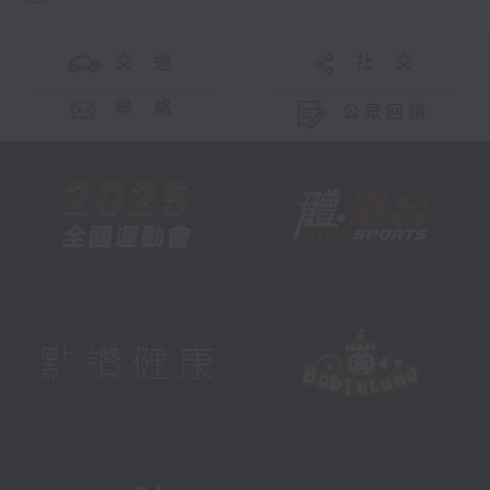
交 通
社 交
聯 絡
公眾回饋