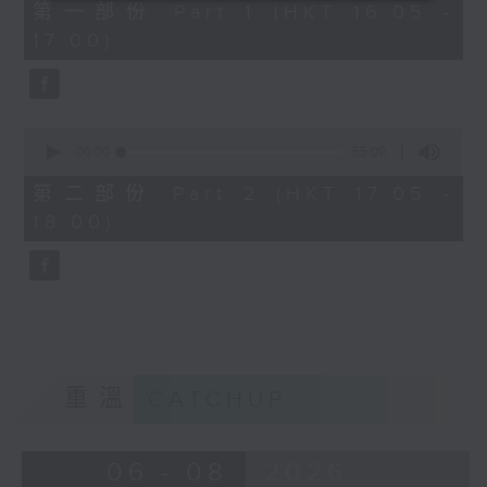
55
第一部份 Part 1 (HKT 16:05 -
minutes,
17:00)
10
seconds
0
seconds
00:00
55:09
of
55
第二部份 Part 2 (HKT 17:05 -
minutes,
18:00)
9
seconds
重溫
CATCHUP
06 - 08
2026