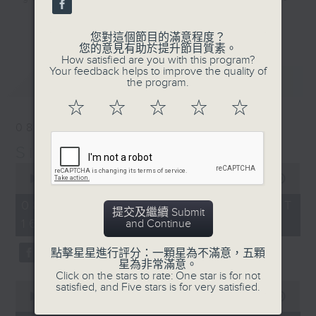
that became today’s classics,
更多...
along with some of those awesome
您對這個節目的滿意程度？
您的意見有助於提升節目質素。
album tracks you won’t have heard
How satisfied are you with this program?
on Radio 3 since they were
Your feedback helps to improve the quality of
最新
LATEST
the program.
released. If you are into the
music of the 70s, 80s, and 90s,
☆
☆
☆
☆
☆
you’ve come to the right place.
08/08/2026
Simon’s Rolled Gold
Saturday afternoons from 4:05
0
until 6.
seconds
00:00
1:50:00
of
1
Stay tuned with Simon’s Rolled
08/08/2026 - 足本 Full (HKT
提交及繼續 Submit
hour,
Gold.
16:05 - 18:00)
and Continue
50
minutes,
0
點擊星星進行評分：一顆星為不滿意，五顆
seconds
星為非常滿意。
Click on the stars to rate: One star is for not
0
satisfied, and Five stars is for very satisfied.
seconds
00:00
55:10
of