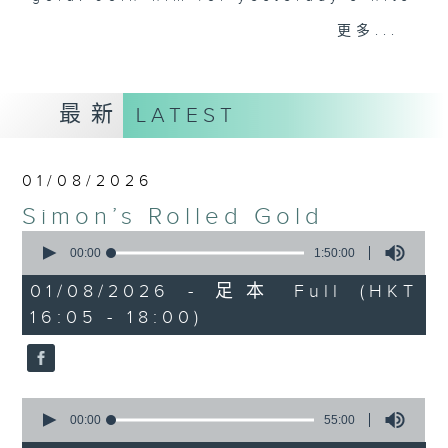
that became today’s classics,
更多...
along with some of those awesome
album tracks you won’t have heard
on Radio 3 since they were
最新
LATEST
released. If you are into the
music of the 70s, 80s, and 90s,
you’ve come to the right place.
01/08/2026
Simon’s Rolled Gold
Saturday afternoons from 4:05
0
until 6.
seconds
00:00
1:50:00
of
1
Stay tuned with Simon’s Rolled
01/08/2026 - 足本 Full (HKT
hour,
Gold.
16:05 - 18:00)
50
minutes,
0
seconds
0
seconds
00:00
55:00
of