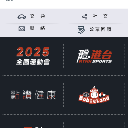
交 通
社 交
聯 絡
公眾回饋