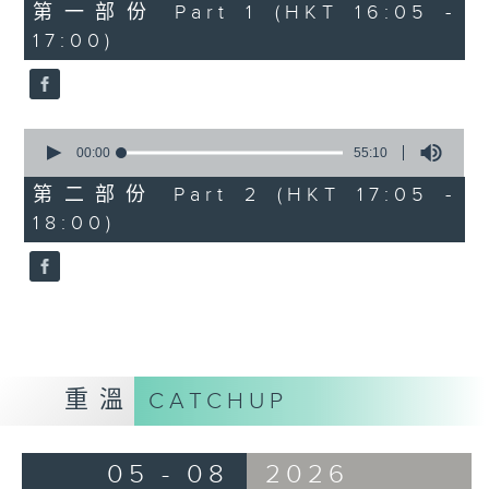
55
第一部份 Part 1 (HKT 16:05 -
minutes,
17:00)
0
seconds
0
seconds
00:00
55:10
of
55
第二部份 Part 2 (HKT 17:05 -
minutes,
18:00)
10
seconds
重溫
CATCHUP
05 - 08
2026