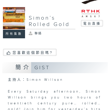
Simon’s
Rolled Gold
電台直播
聯絡
所有集數
您喜歡這個節目嗎?
簡介
GIST
主持人：Simon Willson
Every Saturday afternoon, Simon
Willson brings you two hours of
twentieth century pure… rolled…
gold! Join him for yesterday’s hits