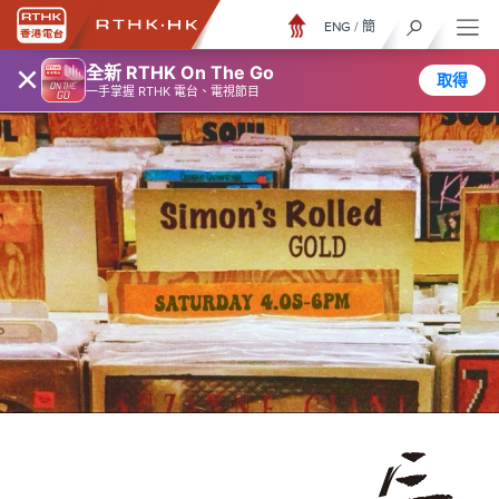
ENG
/
簡
×
全新 RTHK On The Go
取得
一手掌握 RTHK 電台、電視節目