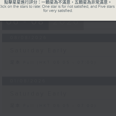
點擊星星進行評分：一顆星為不滿意，五顆星為非常滿意。
lick on the stars to rate: One star is for not satisfied, and Five stars 
for very satisfied.
06 - 08
2026
08/08/2026
Saturday Early
足本 Full (HKT 06:05 - 07:00)
01/08/2026
Saturday Early
足本 Full (HKT 06:05 - 07:00)