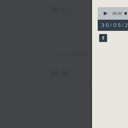
簡介
0
seconds
00:00
of
GIST
55
30/05/
minutes,
0
seconds
90%
最新
LATEST