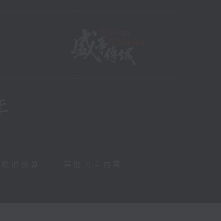
障礙播放器
|
其他語言內容
|