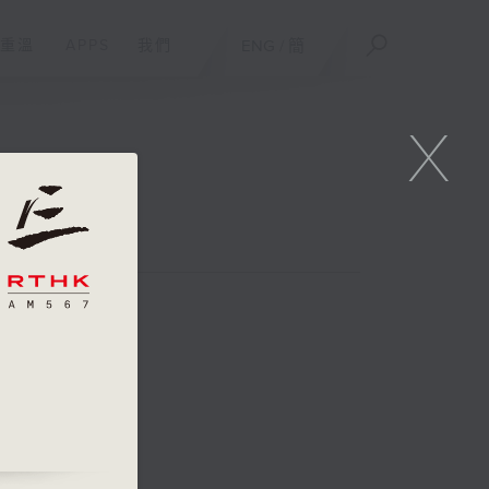
重溫
APPS
我們
ENG
/
簡
X