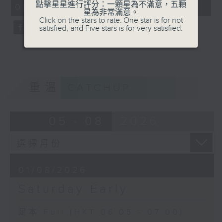
點擊星星進行評分：一顆星為不滿意，五顆
06:05 - 07:00)
0
星為非常滿意。
seconds
Click on the stars to rate: One star is for not
satisfied, and Five stars is for very satisfied.
重溫
CATCHUP
05 - 08
2026
01/08/2026
Saturday Early
足本 Full (HKT 06:05 - 07:00)