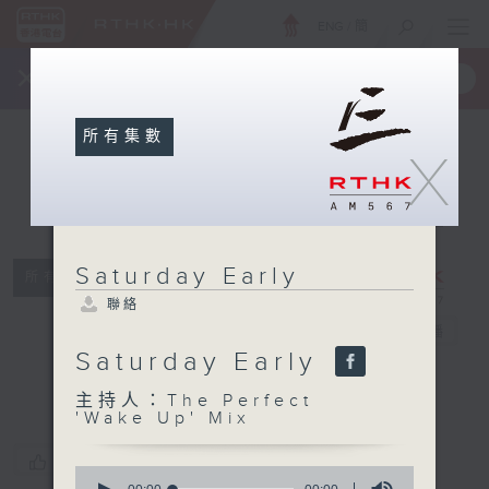
ENG
/
簡
×
全新 RTHK On The Go
取得
一手掌握 RTHK 電台、電視節目
所有集數
X
Saturday Early
所有集數
Saturday
聯絡
Early
電台直播
Saturday Early
聯絡
主持人：The Perfect
'Wake Up' Mix
您喜歡這個節目嗎?
0