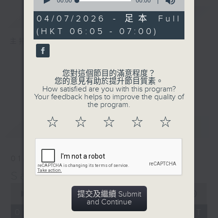
seconds
00:00
00:00
of
簡介
GIST
0
04/07/2026 - 足本 Full
seconds
(HKT 06:05 - 07:00)
主持人：The Perfect 'Wake Up' Mix
您對這個節目的滿意程度？
您的意見有助於提升節目質素。
How satisfied are you with this program?
Your feedback helps to improve the quality of
the program.
☆
☆
☆
☆
☆
最新
LATEST
01/08/2026
Saturday Early
0
提交及繼續 Submit
seconds
00:00
55:00
and Continue
of
55
01/08/2026 - 足本 Full (HKT
minutes,