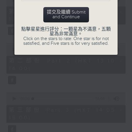
seconds
00:00
55:10
of
55
第一部份 Part 1 (HKT 12:05 -
提交及繼續 Submit
minutes,
and Continue
13:00)
10
seconds
點擊星星進行評分：一顆星為不滿意，五顆
星為非常滿意。
Click on the stars to rate: One star is for not
satisfied, and Five stars is for very satisfied.
0
seconds
00:00
50:19
of
50
第二部份 Part 2 (HKT 13:10 -
minutes,
14:00)
19
seconds
0
seconds
00:00
55:09
of
55
第三部份 Part 3 (HKT 14:05 -
minutes,
15:00)
9
seconds