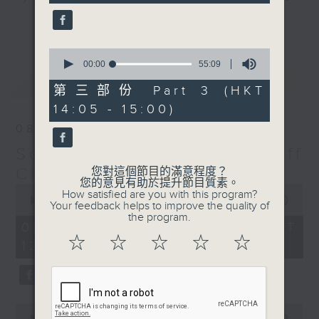
seconds
us with you, turn us up, and Jeff
更多...
will make sure he keeps you
feeling “So Saturday".
0
seconds
00:00
55:09
of
最新
LATEST
Every Saturday 12:05-3pm... on
55
第三部份 Part 3 (HKT
minutes,
Radio 3
14:05 - 15:00)
9
seconds
08/08/2026
So Saturday with Jeff
Cheung
您對這個節目的滿意程度？
您的意見有助於提升節目質素。
0
How satisfied are you with this program?
seconds
00:00
2:40:00
Your feedback helps to improve the quality of
of
the program.
2
08/08/2026 - 足本 Full (HKT
hours,
☆
☆
☆
☆
☆
12:05 - 15:00)
40
minutes,
0
seconds
0