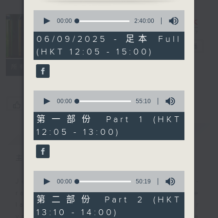
0
seconds
So Saturday
00:00
2:40:00
of
with Jeff
2
06/09/2025 - 足本 Full
hours,
Cheung
電台直播
(HKT 12:05 - 15:00)
40
minutes,
聯絡
0
所有集數
seconds
0
seconds
00:00
55:10
您喜歡這個節目嗎?
of
55
第一部份 Part 1 (HKT
minutes,
12:05 - 13:00)
簡介
GIST
10
seconds
主持人：Jeff Cheung
0
seconds
Jeff brings you a weekend happy-
00:00
50:19
of
radio musical oasis full of the
50
第二部份 Part 2 (HKT
minutes,
latest and the greatest. Whether
13:10 - 14:00)
19
you are working or playing, take