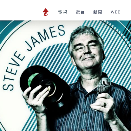
電視
電台
新聞
WEB+