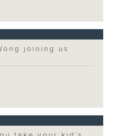
Wong joining us
ou take your kid’s