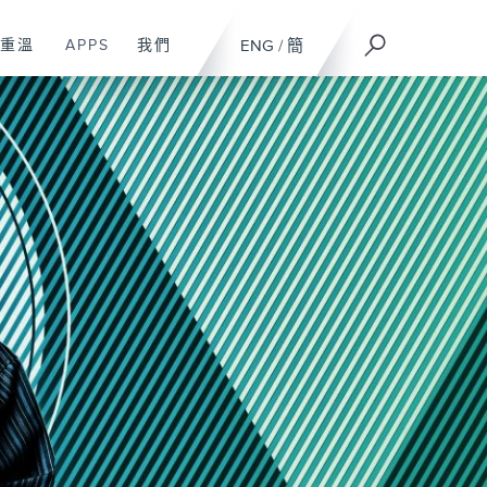
重溫
APPS
我們
ENG
/
簡