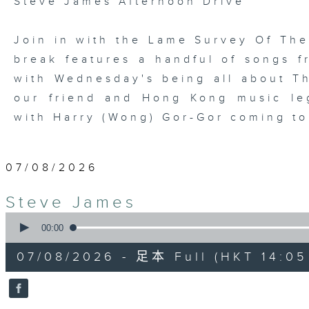
Steve James Afternoon Drive
Join in with the Lame Survey Of The
break features a handful of songs fr
with Wednesday's being all about T
our friend and Hong Kong music leg
with Harry (Wong) Gor-Gor coming to
07/08/2026
Steve James
0
seconds
00:00
of
2
07/08/2026 - 足本 Full (HKT 14:05 
hours,
44
minutes,
59
seconds
Volume