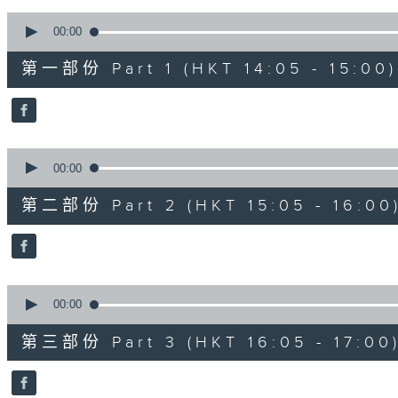
90%
0
seconds
00:00
of
55
第一部份 Part 1 (HKT 14:05 - 15:00)
minutes,
10
seconds
Volume
90%
0
seconds
00:00
of
55
第二部份 Part 2 (HKT 15:05 - 16:00
minutes,
19
seconds
Volume
90%
0
seconds
00:00
of
55
第三部份 Part 3 (HKT 16:05 - 17:00
minutes,
9
seconds
Volume
90%