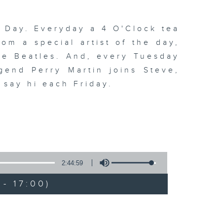
 Day. Everyday a 4 O'Clock tea
om a special artist of the day,
he Beatles. And, every Tuesday
end Perry Martin joins Steve,
 say hi each Friday.
2:44:59
- 17:00)