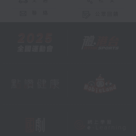
交 通
社 交
聯 絡
公眾回饋