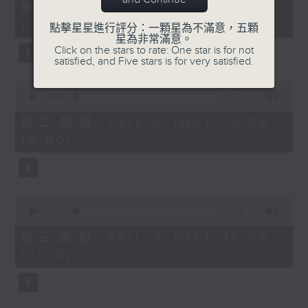
55
第一部份 Part 1 (HKT 14:05 -
minutes,
15:00)
10
點擊星星進行評分：一顆星為不滿意，五顆
seconds
星為非常滿意。
Click on the stars to rate: One star is for not
satisfied, and Five stars is for very satisfied.
0
seconds
00:00
55:19
of
55
第二部份 Part 2 (HKT 15:05 -
minutes,
16:00)
19
seconds
0
seconds
00:00
55:09
of
55
第三部份 Part 3 (HKT 16:05 -
minutes,
17:00)
9
seconds