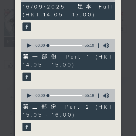
of
2
16/09/2025 - 足本 Full
hours,
(HKT 14:05 - 17:00)
45
minutes,
0
Steve James
電台直播
seconds
0
聯絡
所有集數
seconds
00:00
55:10
of
55
第一部份 Part 1 (HKT
minutes,
14:05 - 15:00)
您喜歡這個節目嗎?
10
seconds
簡介
GIST
0
seconds
00:00
55:19
主持人：Steve James
of
55
第二部份 Part 2 (HKT
minutes,
Steve James Afternoon Drive
15:05 - 16:00)
19
seconds
Join in with the Lame Survey Of
The Day. Everyday a 4 O'Clock tea