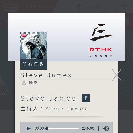
ENG
/
簡
×
全新 RTHK On The Go
取得
一手掌握 RTHK 電台、電視節目
所有集數
X
Steve James
聯絡
Steve James
Steve James Afternoon Drive...
主持人：Steve James
0
seconds
00:00
2:45:00