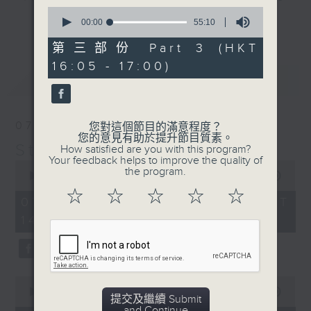
0
break features a handful of songs
更多...
seconds
00:00
55:10
from a special artist of the day,
of
55
第三部份 Part 3 (HKT
with Wednesday's being all about
minutes,
The Beatles. And, every Tuesday
16:05 - 17:00)
10
最新
LATEST
seconds
our friend and Hong Kong music
legend Perry Martin joins Steve,
with Harry (Wong) Gor-Gor coming
07/08/2026
您對這個節目的滿意程度？
to say hi each Friday.
您的意見有助於提升節目質素。
Steve James
How satisfied are you with this program?
Your feedback helps to improve the quality of
0
the program.
seconds
00:00
2:44:59
of
☆
☆
☆
☆
☆
2
07/08/2026 - 足本 Full (HKT
hours,
14:05 - 17:00)
44
minutes,
59
seconds
0
seconds
00:00
55:10
提交及繼續 Submit
of
and Continue