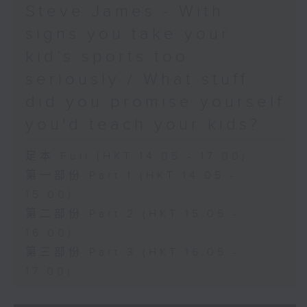
Steve James - With
signs you take your
kid’s sports too
seriously / What stuff
did you promise yourself
you'd teach your kids?
足本 Full (HKT 14:05 - 17:00)
第一部份 Part 1 (HKT 14:05 -
15:00)
第二部份 Part 2 (HKT 15:05 -
16:00)
第三部份 Part 3 (HKT 16:05 -
17:00)