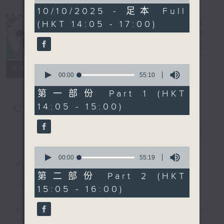
of
2
10/10/2025 - 足本 Full
hours,
(HKT 14:05 - 17:00)
45
minutes,
0
Steve James
電台直播
seconds
0
聯絡
所有集數
seconds
00:00
55:10
of
55
第一部份 Part 1 (HKT
minutes,
14:05 - 15:00)
您喜歡這個節目嗎?
10
seconds
簡介
GIST
0
seconds
00:00
55:19
主持人：Steve James
of
55
第二部份 Part 2 (HKT
minutes,
Steve James Afternoon Drive
15:05 - 16:00)
19
seconds
Join in with the Lame Survey Of
The Day. Everyday a 4 O'Clock tea