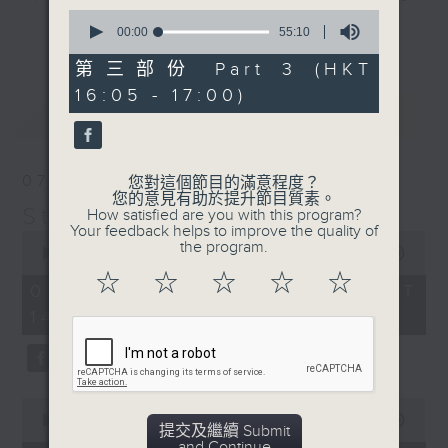
0
break features a handful of songs
更多...
seconds
00:00
55:10
from a special artist of the day,
of
55
第三部份 Part 3 (HKT
with Wednesday's being all about
minutes,
The Beatles. And, every Tuesday
16:05 - 17:00)
10
最新
LATEST
seconds
our friend and Hong Kong music
legend Perry Martin joins Steve,
with Harry (Wong) Gor-Gor coming
07/08/2026
您對這個節目的滿意程度？
to say hi each Friday.
您的意見有助於提升節目質素。
Steve James
How satisfied are you with this program?
Your feedback helps to improve the quality of
0
the program.
seconds
00:00
2:44:59
of
☆
☆
☆
☆
☆
2
07/08/2026 - 足本 Full (HKT
hours,
14:05 - 17:00)
44
minutes,
59
seconds
0
seconds
00:00
55:10
提交及繼續 Submit
of
and Continue