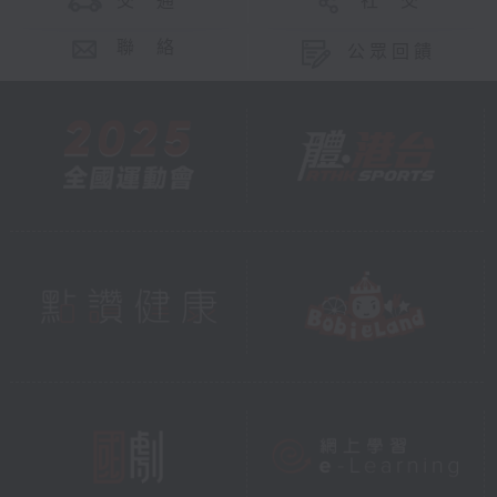
交 通
社 交
聯 絡
公眾回饋