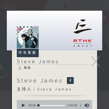
ENG
/
簡
×
全新 RTHK On The Go
取得
一手掌握 RTHK 電台、電視節目
所有集數
X
Steve James
聯絡
Steve James
Steve James Afternoon Drive...
主持人：Steve James
0
seconds
00:00
2:45:00