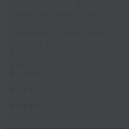
Steve James - With
signs you take your
kid’s sports too
seriously / What stuff
did you promise yourself
you'd teach your kids?
足本 Full (HKT 14:05 - 17:00)
第一部份 Part 1 (HKT 14:05 -
15:00)
第二部份 Part 2 (HKT 15:05 -
16:00)
第三部份 Part 3 (HKT 16:05 -
17:00)