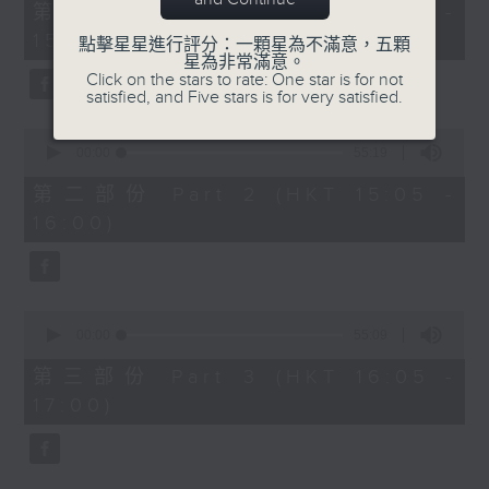
55
第一部份 Part 1 (HKT 14:05 -
minutes,
15:00)
10
點擊星星進行評分：一顆星為不滿意，五顆
seconds
星為非常滿意。
Click on the stars to rate: One star is for not
satisfied, and Five stars is for very satisfied.
0
seconds
00:00
55:19
of
55
第二部份 Part 2 (HKT 15:05 -
minutes,
16:00)
19
seconds
0
seconds
00:00
55:09
of
55
第三部份 Part 3 (HKT 16:05 -
minutes,
17:00)
9
seconds