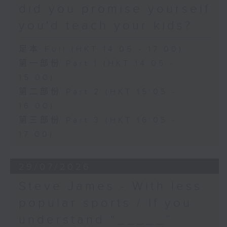
did you promise yourself
you'd teach your kids?
足本 Full (HKT 14:05 - 17:00)
第一部份 Part 1 (HKT 14:05 -
15:00)
第二部份 Part 2 (HKT 15:05 -
16:00)
第三部份 Part 3 (HKT 16:05 -
17:00)
29/07/2026
Steve James - With less
popular sports / If you
understand “_____”