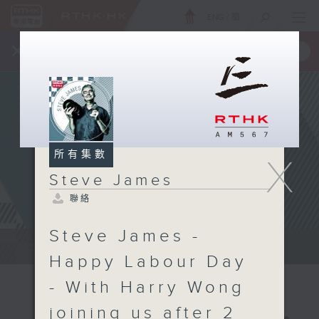
ENG
/
簡
×
全新 RTHK On The Go
取得
一手掌握 RTHK 電台、電視節目
所有集數
X
Steve James
聯絡
Steve James -
Steve James Afternoon Drive...
Happy Labour Day
- With Harry Wong
joining us after 2