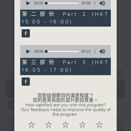
seconds
00:00
55:09
break features a handful of songs
of
更多...
55
from a special artist of the day,
第二部份 Part 2 (HKT
minutes,
with Wednesday's being all about
15:05 - 16:00)
9
seconds
The Beatles. And, every Tuesday
最新
LATEST
our friend and Hong Kong music
legend Perry Martin joins Steve,
0
with Harry (Wong) Gor-Gor coming
seconds
00:00
55:10
10/08/2026
to say hi each Friday.
of
55
Steve James
第三部份 Part 3 (HKT
minutes,
0
16:05 - 17:00)
10
seconds
00:00
2:45:00
seconds
of
2
10/08/2026 - 足本 Full (HKT
hours,
14:05 - 17:00)
45
您對這個節目的滿意程度？
minutes,
您的意見有助於提升節目質素。
0
How satisfied are you with this program?
seconds
Your feedback helps to improve the quality of
the program.
0
seconds
00:00
55:10
☆
☆
☆
☆
☆
of