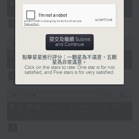
55
第一部份 Part 1 (HKT 14:05 -
minutes,
15:00)
10
seconds
0
提交及繼續 Submit
seconds
00:00
55:19
and Continue
of
55
第二部份 Part 2 (HKT 15:05 -
點擊星星進行評分：一顆星為不滿意，五顆
minutes,
星為非常滿意。
16:00)
19
Click on the stars to rate: One star is for not
seconds
satisfied, and Five stars is for very satisfied.
0
seconds
00:00
55:10
of
55
第三部份 Part 3 (HKT 16:05 -
minutes,
17:00)
10
seconds