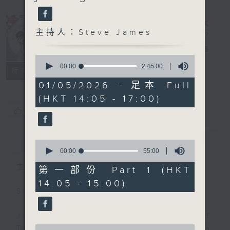
主持人：Steve James
Steve James
電台直播
0
seconds
00:00
2:45:00
聯絡
所有集數
of
2
01/05/2026 - 足本 Full
hours,
(HKT 14:05 - 17:00)
45
minutes,
您喜歡這個節目嗎?
0
seconds
簡介
GIST
0
seconds
00:00
55:00
of
主持人：Steve James
55
第一部份 Part 1 (HKT
minutes,
14:05 - 15:00)
0
Steve James Afternoon Drive
seconds
Join in with the Lame Survey Of
0
The Day. Everyday a 4 O'Clock tea