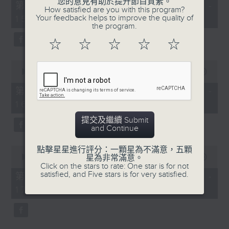
您的意見有助於提升節目質素。
55
第一部份 Part 1 (HKT 14:05 -
How satisfied are you with this program?
minutes,
Your feedback helps to improve the quality of
15:00)
0
the program.
seconds
☆
☆
☆
☆
☆
0
seconds
00:00
55:09
of
55
第二部份 Part 2 (HKT 15:05 -
minutes,
16:00)
9
seconds
提交及繼續 Submit
and Continue
0
點擊星星進行評分：一顆星為不滿意，五顆
seconds
星為非常滿意。
00:00
55:09
of
Click on the stars to rate: One star is for not
55
satisfied, and Five stars is for very satisfied.
第三部份 Part 3 (HKT 16:05 -
minutes,
17:00)
9
seconds