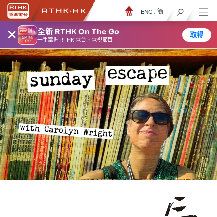
ENG
/
簡
×
全新 RTHK On The Go
取得
一手掌握 RTHK 電台、電視節目