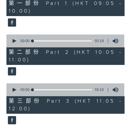
55
第一部份 Part 1 (HKT 09:05 -
minutes,
10:00)
10
seconds
0
seconds
00:00
55:19
of
55
第二部份 Part 2 (HKT 10:05 -
minutes,
11:00)
19
seconds
0
seconds
00:00
55:10
of
55
第三部份 Part 3 (HKT 11:05 -
minutes,
12:00)
10
seconds