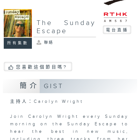
The Sunday
Escape
電台直播
聯絡
所有集數
您喜歡這個節目嗎?
簡介
GIST
主持人：Carolyn Wright
Join Carolyn Wright every Sunday
morning on the Sunday Escape to
hear the best in new music,
including three tracks from her