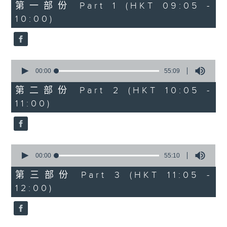
55
第一部份 Part 1 (HKT 09:05 -
minutes,
10:00)
0
seconds
0
seconds
00:00
55:09
of
55
第二部份 Part 2 (HKT 10:05 -
minutes,
11:00)
9
seconds
0
seconds
00:00
55:10
of
55
第三部份 Part 3 (HKT 11:05 -
minutes,
12:00)
10
seconds