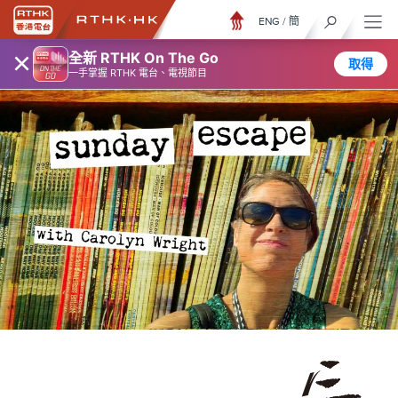
ENG
/
簡
×
全新 RTHK On The Go
取得
一手掌握 RTHK 電台、電視節目