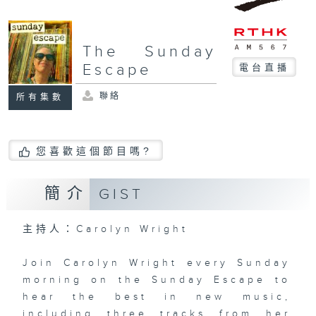
The Sunday
Escape
電台直播
聯絡
所有集數
您喜歡這個節目嗎?
簡介
GIST
主持人：Carolyn Wright
Join Carolyn Wright every Sunday
morning on the Sunday Escape to
hear the best in new music,
including three tracks from her