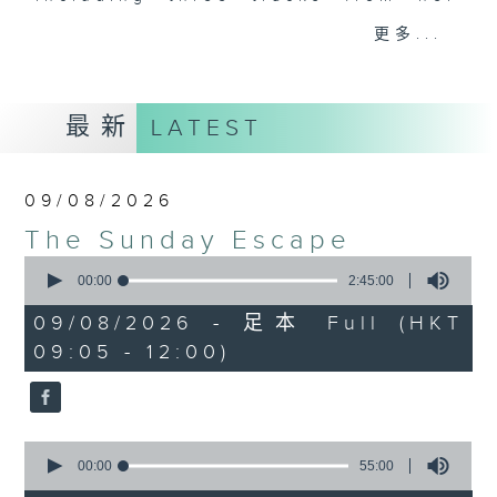
album of the week, along with a
更多...
carefully curated selection of
classics, plus interviews with
guests from all over the city and
最新
LATEST
beyond. There's also occasional
live music in the studio and all
the details of upcoming music
09/08/2026
events in Hong Kong.
The Sunday Escape
0
On top of all that is "The Biscuit
seconds
00:00
2:45:00
Review”, now a Sunday Escape
of
2
institution, a feature perfectly
09/08/2026 - 足本 Full (HKT
hours,
designed to complement the most
09:05 - 12:00)
45
minutes,
eclectic mix of weekend (or is it
0
begining?) music on Radio 3.
seconds
0
seconds
00:00
55:00
of