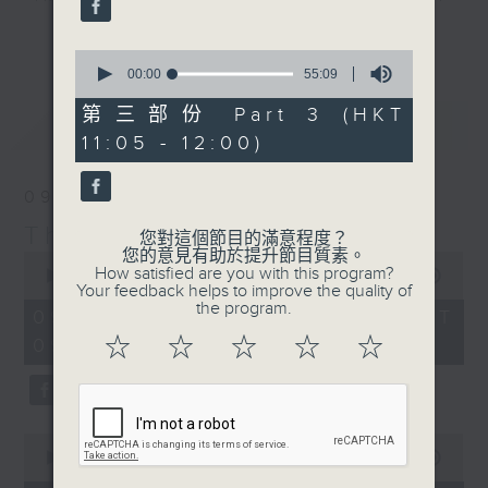
album of the week, along with a
更多...
carefully curated selection of
0
seconds
00:00
55:09
classics, plus interviews with
of
guests from all over the city and
55
第三部份 Part 3 (HKT
最新
LATEST
minutes,
beyond. There's also occasional
11:05 - 12:00)
9
live music in the studio and all
seconds
the details of upcoming music
09/08/2026
events in Hong Kong.
The Sunday Escape
您對這個節目的滿意程度？
您的意見有助於提升節目質素。
0
On top of all that is "The Biscuit
How satisfied are you with this program?
seconds
00:00
2:45:00
Review”, now a Sunday Escape
Your feedback helps to improve the quality of
of
the program.
2
institution, a feature perfectly
09/08/2026 - 足本 Full (HKT
hours,
designed to complement the most
☆
☆
☆
☆
☆
09:05 - 12:00)
45
minutes,
eclectic mix of weekend (or is it
0
begining?) music on Radio 3.
seconds
0
seconds
00:00
55:00
of