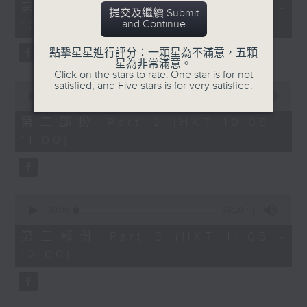
55
第一部份 Part 1 (HKT 09:05 -
提交及繼續 Submit
minutes,
and Continue
10:00)
0
seconds
點擊星星進行評分：一顆星為不滿意，五顆
星為非常滿意。
Click on the stars to rate: One star is for not
0
satisfied, and Five stars is for very satisfied.
seconds
00:00
55:09
of
55
第二部份 Part 2 (HKT 10:05 -
minutes,
11:00)
9
seconds
0
seconds
00:00
55:10
of
55
第三部份 Part 3 (HKT 11:05 -
minutes,
12:00)
10
seconds