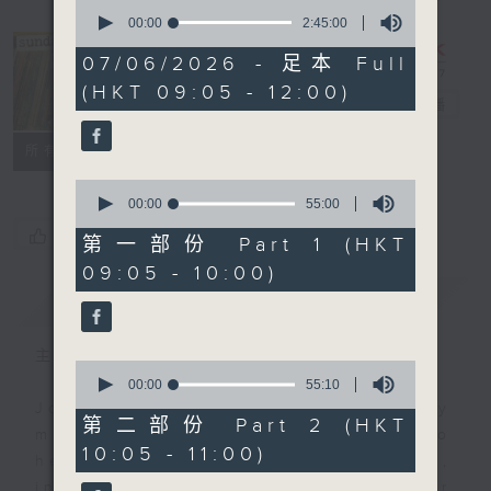
0
seconds
00:00
2:45:00
of
2
07/06/2026 - 足本 Full
hours,
The Sunday
(HKT 09:05 - 12:00)
45
Escape
電台直播
minutes,
0
seconds
聯絡
所有集數
0
seconds
00:00
55:00
of
您喜歡這個節目嗎?
55
第一部份 Part 1 (HKT
minutes,
09:05 - 10:00)
0
seconds
簡介
GIST
主持人：Carolyn Wright
0
seconds
00:00
55:10
of
Join Carolyn Wright every Sunday
55
第二部份 Part 2 (HKT
morning on the Sunday Escape to
minutes,
10:05 - 11:00)
10
hear the best in new music,
seconds
including three tracks from her