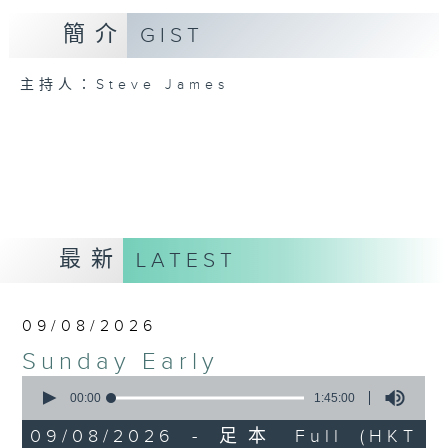
簡介
GIST
主持人：Steve James
最新
LATEST
09/08/2026
Sunday Early
0
seconds
00:00
1:45:00
of
1
09/08/2026 - 足本 Full (HKT
hour,