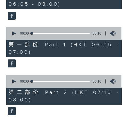
06:05 - 08:00)
45
minutes,
0
seconds
0
seconds
00:00
55:10
of
55
第一部份 Part 1 (HKT 06:05 -
minutes,
07:00)
10
seconds
0
seconds
00:00
50:10
of
50
第二部份 Part 2 (HKT 07:10 -
minutes,
08:00)
10
seconds