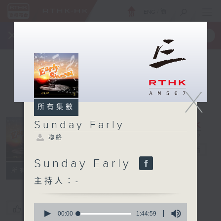
ENG
/
簡
×
全新 RTHK On The Go
取得
一手掌握 RTHK 電台、電視節目
X
所有集數
Sunday Early
聯絡
Sunday Early
電台直播
Sunday Early
聯絡
所有集數
主持人：-
0
您喜歡這個節目嗎?
seconds
00:00
1:44:59