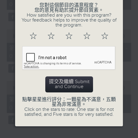
06:05 - 08:00)
45
您對這個節目的滿意程度？
minutes,
您的意見有助於提升節目質素。
0
How satisfied are you with this program?
seconds
Your feedback helps to improve the quality of
the program.
0
☆
☆
☆
☆
☆
seconds
00:00
55:00
of
55
第一部份 Part 1 (HKT 06:05 -
minutes,
07:00)
0
seconds
提交及繼續 Submit
0
and Continue
seconds
00:00
50:09
of
50
第二部份 Part 2 (HKT 07:10 -
點擊星星進行評分：一顆星為不滿意，五顆
minutes,
星為非常滿意。
08:00)
9
Click on the stars to rate: One star is for not
seconds
satisfied, and Five stars is for very satisfied.