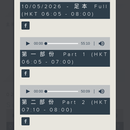
of
1
10/05/2026 - 足本 Full
簡介
GIST
hour,
(HKT 06:05 - 08:00)
44
minutes,
59
主持人：-
seconds
0
seconds
00:00
55:10
of
55
第一部份 Part 1 (HKT
minutes,
06:05 - 07:00)
10
seconds
最新
LATEST
0
seconds
00:00
50:09
02/08/2026
of
50
第二部份 Part 2 (HKT
Sunday Early
minutes,
07:10 - 08:00)
9
0
seconds
seconds
00:00
1:45:00
of
1
02/08/2026 - 足本 Full (HKT
hour,