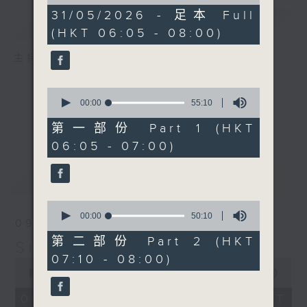
of
1
31/05/2026 - 足本 Full
簡介
GIST
hour,
(HKT 06:05 - 08:00)
45
minutes,
0
主持人：-
seconds
0
seconds
00:00
55:10
of
55
第一部份 Part 1 (HKT
minutes,
06:05 - 07:00)
10
seconds
最新
LATEST
0
seconds
00:00
50:10
09/08/2026
of
50
第二部份 Part 2 (HKT
Sunday Early
minutes,
07:10 - 08:00)
10
0
seconds
seconds
00:00
1:45:00
of
1
09/08/2026 - 足本 Full (HKT
hour,