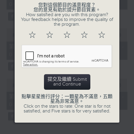
06:05 - 08:00)
45
您對這個節目的滿意程度？
minutes,
您的意見有助於提升節目質素。
0
How satisfied are you with this program?
seconds
Your feedback helps to improve the quality of
the program.
0
☆
☆
☆
☆
☆
seconds
00:00
55:10
of
55
第一部份 Part 1 (HKT 06:05 -
minutes,
07:00)
10
seconds
提交及繼續 Submit
0
and Continue
seconds
00:00
50:10
of
50
第二部份 Part 2 (HKT 07:10 -
點擊星星進行評分：一顆星為不滿意，五顆
minutes,
星為非常滿意。
08:00)
10
Click on the stars to rate: One star is for not
seconds
satisfied, and Five stars is for very satisfied.