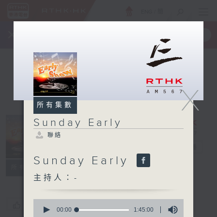
ENG
/
簡
×
全新 RTHK On The Go
取得
一手掌握 RTHK 電台、電視節目
X
所有集數
Sunday Early
聯絡
Sunday Early
電台直播
Sunday Early
聯絡
所有集數
主持人：-
0
您喜歡這個節目嗎?
seconds
00:00
1:45:00