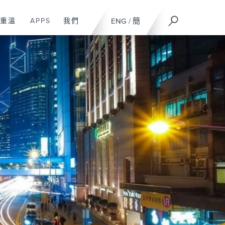
重溫
APPS
我們
ENG
/
簡