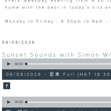
Every weekday evening from 6.30 to
home with the best in today's hits a
Monday to Friday - 6.30pm to 9pm - 
06/08/2026
Sunset Sounds with Simon Wi
0
seconds
00:00
of
2
06/08/2026 - 足本 Full (HKT 18:30 
hours,
19
minutes,
59
seconds
Volume
90%
0
seconds
00:00
of
30