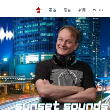
電視
電台
新聞
WEB+