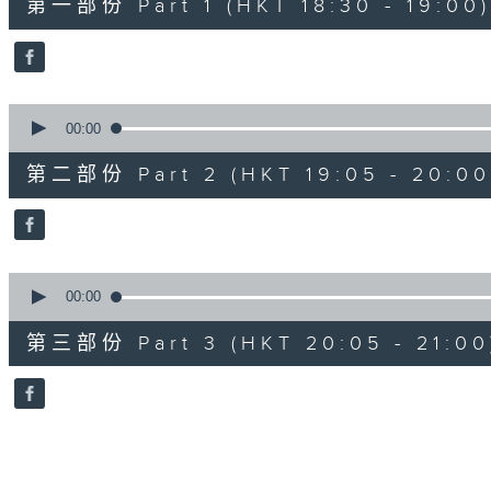
第一部份 Part 1 (HKT 18:30 - 19:00)
minutes,
0
seconds
Volume
90%
0
seconds
00:00
of
55
第二部份 Part 2 (HKT 19:05 - 20:00
minutes,
9
seconds
Volume
90%
0
seconds
00:00
of
55
第三部份 Part 3 (HKT 20:05 - 21:00
minutes,
9
seconds
Volume
90%