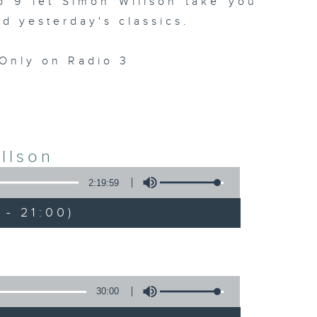
 9 let Simon Willson take you
nd yesterday's classics.
Only on Radio 3
llson
2:19:59
- 21:00)
30:00