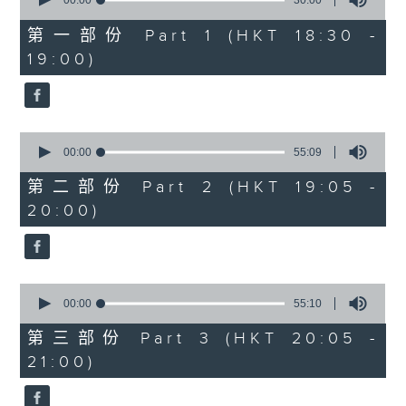
seconds
00:00
30:00
of
30
第一部份 Part 1 (HKT 18:30 -
minutes,
19:00)
0
seconds
0
seconds
00:00
55:09
of
55
第二部份 Part 2 (HKT 19:05 -
minutes,
20:00)
9
seconds
0
seconds
00:00
55:10
of
55
第三部份 Part 3 (HKT 20:05 -
minutes,
21:00)
10
seconds