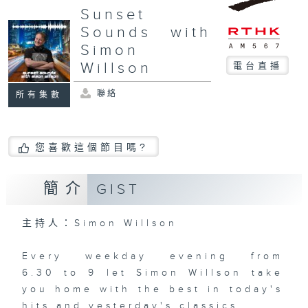
Sunset
Sounds with
Simon
Willson
電台直播
聯絡
所有集數
您喜歡這個節目嗎?
簡介
GIST
主持人：Simon Willson
Every weekday evening from
6.30 to 9 let Simon Willson take
you home with the best in today's
hits and yesterday's classics.