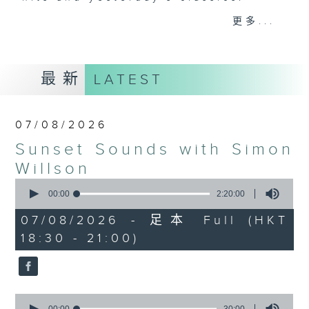
更多...
Monday to Friday - 6.30pm to 9pm
- Only on Radio 3
最新
LATEST
07/08/2026
Sunset Sounds with Simon
Willson
0
seconds
00:00
2:20:00
of
2
07/08/2026 - 足本 Full (HKT
hours,
18:30 - 21:00)
20
minutes,
0
seconds
0