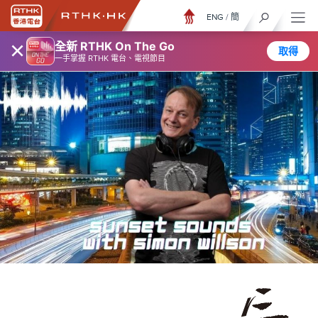
ENG
/
簡
×
全新 RTHK On The Go
取得
一手掌握 RTHK 電台、電視節目