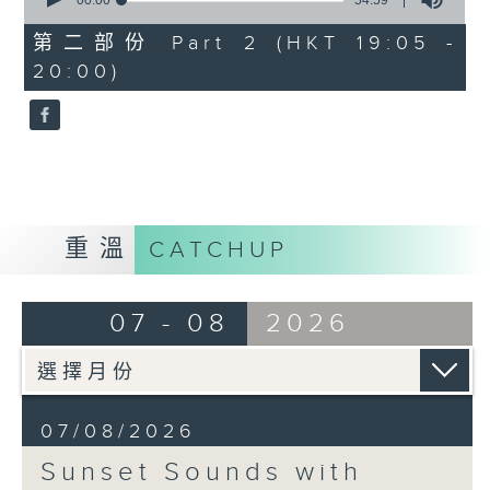
seconds
00:00
54:59
of
54
第二部份 Part 2 (HKT 19:05 -
minutes,
20:00)
59
seconds
重溫
CATCHUP
07 - 08
2026
07/08/2026
Sunset Sounds with