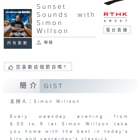
Sunset
Sounds with
Simon
Willson
電台直播
聯絡
所有集數
您喜歡這個節目嗎?
簡介
GIST
主持人：Simon Willson
Every weekday evening from
6.30 to 9 let Simon Willson take
you home with the best in today's
hits and yesterday's classics.