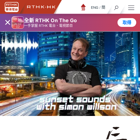
ENG
/
簡
×
全新 RTHK On The Go
取得
一手掌握 RTHK 電台、電視節目