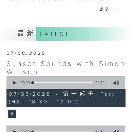
更多...
Monday to Friday - 6.30pm to 9pm
- Only on Radio 3
最新
LATEST
07/08/2026
Sunset Sounds with Simon
Willson
0
seconds
00:00
29:59
of
29
07/08/2026 - 第一部份 Part 1
minutes,
(HKT 18:30 - 19:00)
59
seconds
0