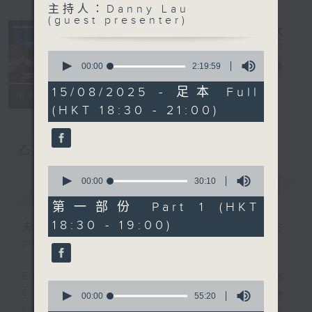
主持人：Danny Lau
Sunset
(guest presenter)
Sounds with
Simon
0
seconds
Willson
00:00
2:19:59
電台直播
of
2
15/08/2025 - 足本 Full
聯絡
所有集數
hours,
(HKT 18:30 - 21:00)
19
minutes,
59
seconds
您喜歡這個節目嗎?
0
seconds
00:00
30:10
簡介
GIST
of
30
第一部份 Part 1 (HKT
minutes,
18:30 - 19:00)
10
主持人：Danny Lau (guest
seconds
presenter)
Every weekday evening from
0
6.30 to 9 let Simon Willson take
seconds
00:00
55:20
of
you home with the best in today's