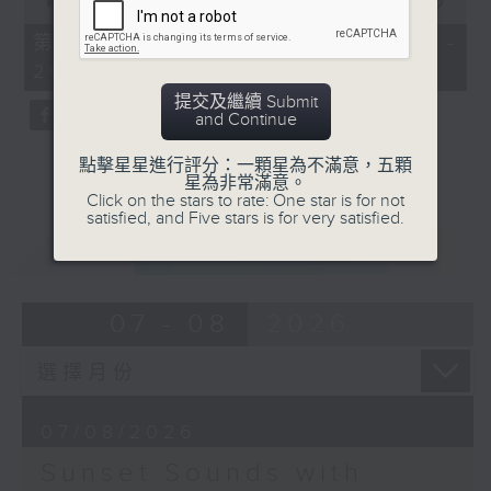
seconds
00:00
54:59
of
54
第二部份 Part 2 (HKT 19:05 -
minutes,
20:00)
59
seconds
提交及繼續 Submit
and Continue
點擊星星進行評分：一顆星為不滿意，五顆
星為非常滿意。
Click on the stars to rate: One star is for not
satisfied, and Five stars is for very satisfied.
重溫
CATCHUP
07 - 08
2026
07/08/2026
Sunset Sounds with