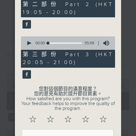
55
第二部份 Part 2 (HKT
hits and yesterday's classics.
minutes,
更多...
19:05 - 20:00)
20
seconds
Monday to Friday - 6.30pm to 9pm
- Only on Radio 3
最新
LATEST
0
seconds
00:00
55:09
of
55
第三部份 Part 3 (HKT
07/08/2026
minutes,
20:05 - 21:00)
9
Sunset Sounds with Simon
seconds
Willson
0
seconds
00:00
29:59
您對這個節目的滿意程度？
of
您的意見有助於提升節目質素。
29
07/08/2026 - 第一部份 Part 1
How satisfied are you with this program?
minutes,
Your feedback helps to improve the quality of
(HKT 18:30 - 19:00)
59
the program.
seconds
☆
☆
☆
☆
☆
0