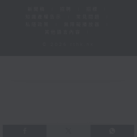
新聞稿
|
招聘
|
招標
|
知識產權告示
|
常見問題
|
私隱政策
|
無障礙播放器
|
其他語言內容
|
© 2026 rthk.hk