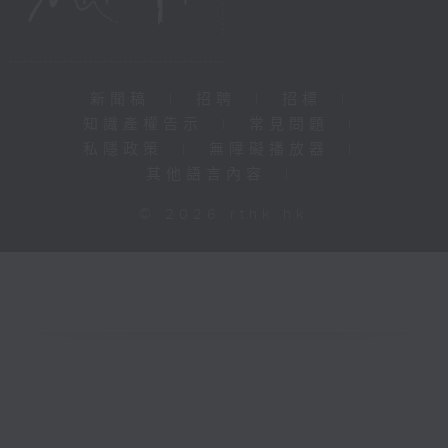
新聞稿
|
招聘
|
招標
|
知識產權告示
|
常見問題
|
私隱政策
|
無障礙播放器
|
其他語言內容
|
© 2026 rthk.hk