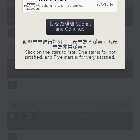
seconds
00:00
30:10
of
30
第一部份 Part 1 (HKT 18:30 -
minutes,
19:00)
10
提交及繼續 Submit
seconds
and Continue
點擊星星進行評分：一顆星為不滿意，五顆
星為非常滿意。
0
Click on the stars to rate: One star is for not
seconds
00:00
55:20
satisfied, and Five stars is for very satisfied.
of
55
第二部份 Part 2 (HKT 19:05 -
minutes,
20:00)
20
seconds
0
seconds
00:00
55:09
of
55
第三部份 Part 3 (HKT 20:05 -
minutes,
21:00)
9
seconds