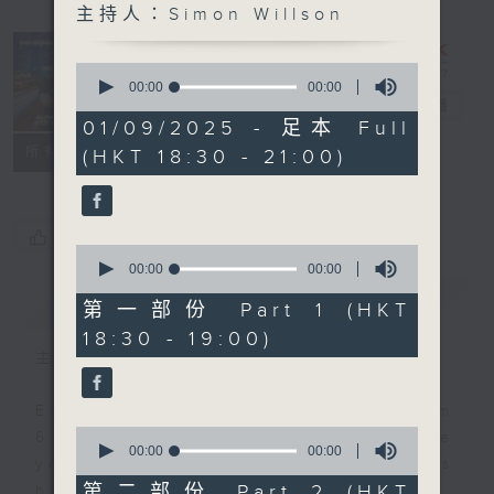
主持人：Simon Willson
Sunset
Sounds with
0
Simon
seconds
00:00
00:00
of
Willson
電台直播
0
01/09/2025 - 足本 Full
seconds
聯絡
所有集數
(HKT 18:30 - 21:00)
您喜歡這個節目嗎?
0
seconds
00:00
00:00
of
簡介
GIST
0
第一部份 Part 1 (HKT
seconds
18:30 - 19:00)
主持人：Simon Willson
Every weekday evening from
0
6.30 to 9 let Simon Willson take
seconds
00:00
00:00
you home with the best in today's
of
0
第二部份 Part 2 (HKT
hits and yesterday's classics.