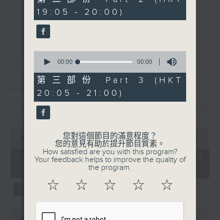
seconds
19:05 - 20:00)
更多...
Monday to Friday - 6.30pm to 9pm
- Only on Radio 3
0
最新
LATEST
seconds
00:00
00:00
of
0
第三部份 Part 3 (HKT
seconds
05/08/2026
20:05 - 21:00)
Sunset Sounds with Simon
Willson
0
您對這個節目的滿意程度？
seconds
00:00
2:20:00
您的意見有助於提升節目質素。
of
How satisfied are you with this program?
2
05/08/2026 - 足本 Full (HKT
Your feedback helps to improve the quality of
hours,
the program.
18:30 - 21:00)
20
minutes,
☆
☆
☆
☆
☆
0
seconds
0