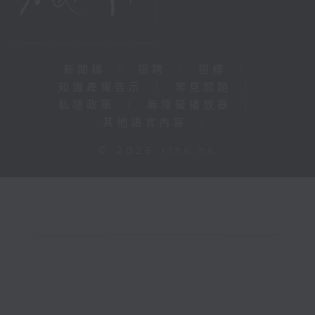
新聞稿
|
招聘
|
招標
|
知識產權告示
|
常見問題
|
私隱政策
|
無障礙播放器
|
其他語言內容
|
© 2026 rthk.hk