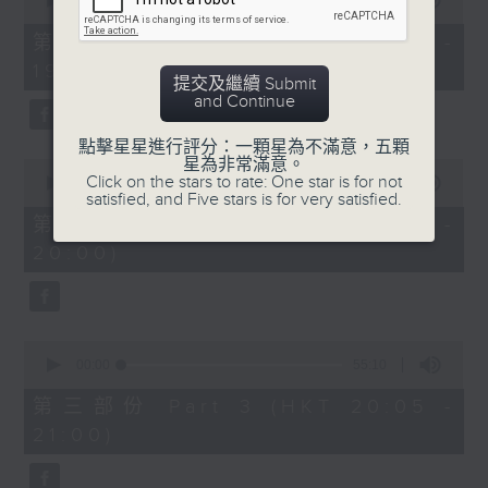
seconds
00:00
30:00
of
30
第一部份 Part 1 (HKT 18:30 -
minutes,
19:00)
0
提交及繼續 Submit
seconds
and Continue
點擊星星進行評分：一顆星為不滿意，五顆
星為非常滿意。
0
Click on the stars to rate: One star is for not
seconds
00:00
55:09
satisfied, and Five stars is for very satisfied.
of
55
第二部份 Part 2 (HKT 19:05 -
minutes,
20:00)
9
seconds
0
seconds
00:00
55:10
of
55
第三部份 Part 3 (HKT 20:05 -
minutes,
21:00)
10
seconds