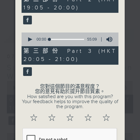
minutes,
19:05 - 20:00)
19
更多...
seconds
Monday to Friday - 6.30pm to 9pm
- Only on Radio 3
0
最新
LATEST
seconds
00:00
55:09
of
55
第三部份 Part 3 (HKT
minutes,
07/08/2026
20:05 - 21:00)
9
seconds
Sunset Sounds with Simon
Willson
0
您對這個節目的滿意程度？
seconds
00:00
2:20:00
您的意見有助於提升節目質素。
of
How satisfied are you with this program?
2
07/08/2026 - 足本 Full (HKT
Your feedback helps to improve the quality of
hours,
the program.
18:30 - 21:00)
20
minutes,
☆
☆
☆
☆
☆
0
seconds
0