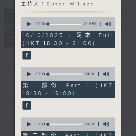
主持人：Simon Willson
Sunset
Sounds with
0
Simon
seconds
00:00
2:19:59
of
Willson
電台直播
2
10/10/2025 - 足本 Full
hours,
聯絡
所有集數
(HKT 18:30 - 21:00)
19
minutes,
59
seconds
您喜歡這個節目嗎?
0
seconds
00:00
30:10
of
簡介
GIST
30
第一部份 Part 1 (HKT
minutes,
18:30 - 19:00)
10
seconds
主持人：Simon Willson
Every weekday evening from
0
6.30 to 9 let Simon Willson take
seconds
00:00
55:19
you home with the best in today's
of
55
第二部份 Part 2 (HKT
hits and yesterday's classics.