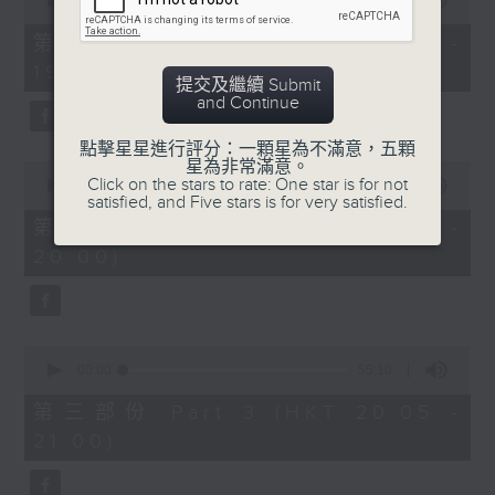
seconds
00:00
30:00
of
30
第一部份 Part 1 (HKT 18:30 -
minutes,
19:00)
0
提交及繼續 Submit
seconds
and Continue
點擊星星進行評分：一顆星為不滿意，五顆
星為非常滿意。
0
Click on the stars to rate: One star is for not
seconds
00:00
55:09
satisfied, and Five stars is for very satisfied.
of
55
第二部份 Part 2 (HKT 19:05 -
minutes,
20:00)
9
seconds
0
seconds
00:00
55:10
of
55
第三部份 Part 3 (HKT 20:05 -
minutes,
21:00)
10
seconds