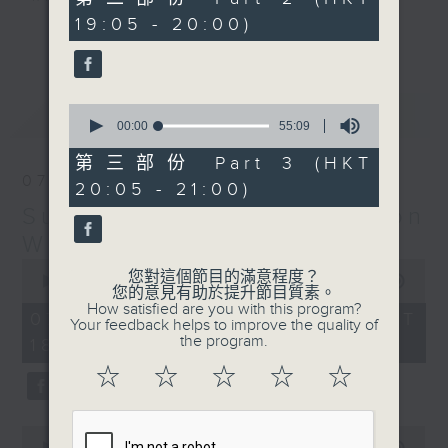
minutes,
19:05 - 20:00)
9
更多...
seconds
Monday to Friday - 6.30pm to 9pm
- Only on Radio 3
0
最新
LATEST
seconds
00:00
55:09
of
55
第三部份 Part 3 (HKT
minutes,
07/08/2026
20:05 - 21:00)
9
seconds
Sunset Sounds with Simon
Willson
0
您對這個節目的滿意程度？
seconds
00:00
2:20:00
您的意見有助於提升節目質素。
of
How satisfied are you with this program?
2
07/08/2026 - 足本 Full (HKT
Your feedback helps to improve the quality of
hours,
the program.
18:30 - 21:00)
20
minutes,
☆
☆
☆
☆
☆
0
seconds
0