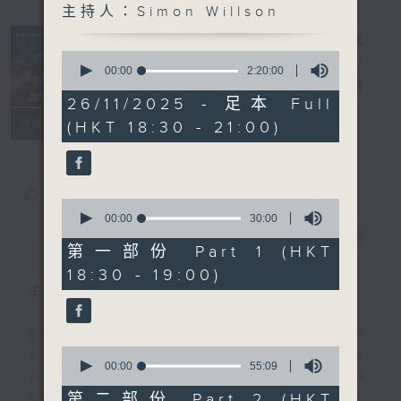
主持人：Simon Willson
Sunset
Sounds with
0
Simon
seconds
00:00
2:20:00
of
Willson
電台直播
2
26/11/2025 - 足本 Full
hours,
聯絡
所有集數
(HKT 18:30 - 21:00)
20
minutes,
0
seconds
您喜歡這個節目嗎?
0
seconds
00:00
30:00
of
簡介
GIST
30
第一部份 Part 1 (HKT
minutes,
18:30 - 19:00)
0
seconds
主持人：Simon Willson
Every weekday evening from
0
6.30 to 9 let Simon Willson take
seconds
00:00
55:09
you home with the best in today's
of
55
第二部份 Part 2 (HKT
hits and yesterday's classics.