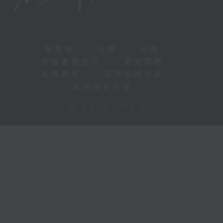
新聞稿
|
招聘
|
招標
|
知識產權告示
|
常見問題
|
私隱政策
|
無障礙播放器
|
其他語言內容
|
© 2026 rthk.hk