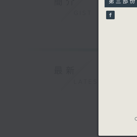
簡介
第三部份 P
minutes,
10
GIST
seconds
90%
最新
LATEST
C