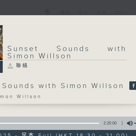
電視
電台
新聞
WEB+
Sunset Sounds with
Simon Willson
聯絡
 Sounds with Simon Willson
on Willson
2:20:00
025 - 足本 Full (HKT 18:30 - 21:00)