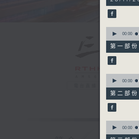
hours,
20
minutes,
0
seconds
90%
0
seconds
00:00
of
30
第一部份 P
minutes,
10
seconds
90%
0
seconds
00:00
of
電台直播
55
第二部份 P
minutes,
20
seconds
90%
0
seconds
00:00
of
55