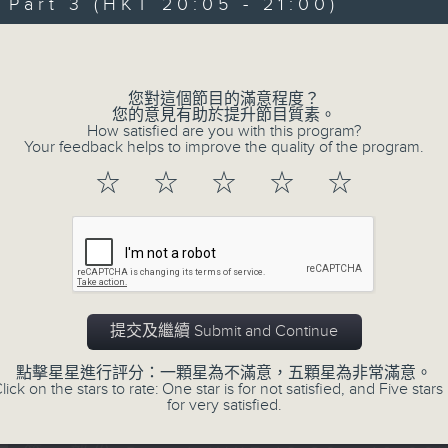
Every weekday evening from 6.30 to
art 3 (HKT 20:05 - 21:00)
home with the best in today's hits a
Volume
Monday to Friday - 6.30pm to 9pm - 
您對這個節目的滿意程度？
您的意見有助於提升節目質素。
How satisfied are you with this program?
Your feedback helps to improve the quality of the program.
07/08/2026
☆
☆
☆
☆
☆
Sunset Sounds with Simon Wi
0
seconds
00:00
of
2
07/08/2026 - 足本 Full (HKT 18:30 
hours,
20
提交及繼續 Submit and Continue
minutes,
0
seconds
Volume
點擊星星進行評分：一顆星為不滿意，五顆星為非常滿意。
90%
lick on the stars to rate: One star is for not satisfied, and Five stars 
0
for very satisfied.
seconds
00:00
of
30