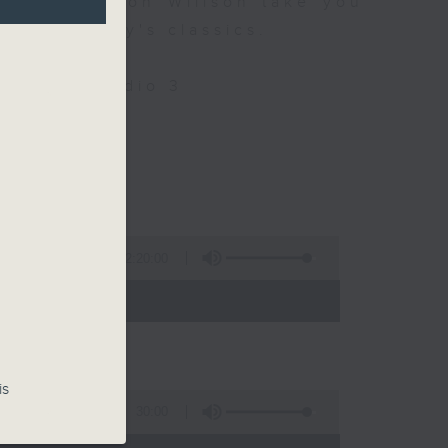
 9 let Simon Willson take you
nd yesterday's classics.
Only on Radio 3
llson
2:20:00
- 21:00)
is
30:00