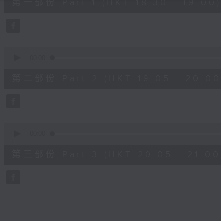
第一部份 Part 1 (HKT 18:30 - 19:00)
minutes,
0
seconds
Volume
90%
0
seconds
00:00
of
55
第二部份 Part 2 (HKT 19:05 - 20:00
minutes,
9
seconds
Volume
90%
0
seconds
00:00
of
55
第三部份 Part 3 (HKT 20:05 - 21:00
minutes,
10
seconds
Volume
90%