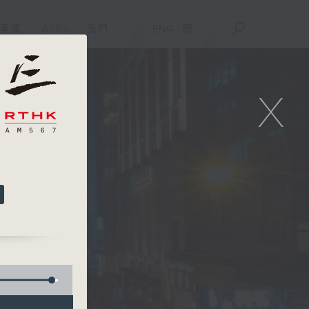
重溫
APPS
我們
ENG
/
簡
X