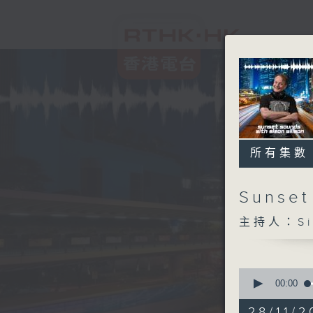
所有集數
Sunset
主持人：Sim
0
seconds
00:00
of
2
28/11/2