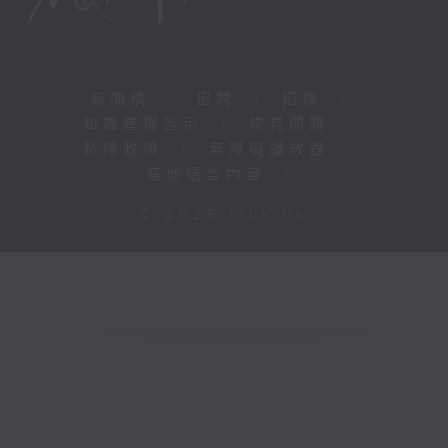
新聞稿
|
招聘
|
招標
|
知識產權告示
|
常見問題
|
私隱政策
|
無障礙播放器
|
其他語言內容
|
© 2026 rthk.hk