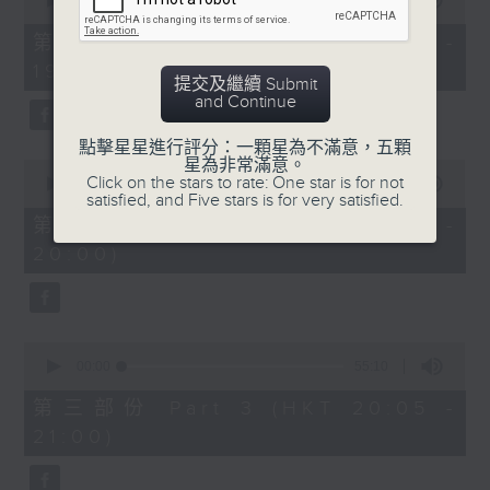
seconds
00:00
30:00
of
30
第一部份 Part 1 (HKT 18:30 -
minutes,
19:00)
0
提交及繼續 Submit
seconds
and Continue
點擊星星進行評分：一顆星為不滿意，五顆
星為非常滿意。
0
Click on the stars to rate: One star is for not
seconds
00:00
55:09
satisfied, and Five stars is for very satisfied.
of
55
第二部份 Part 2 (HKT 19:05 -
minutes,
20:00)
9
seconds
0
seconds
00:00
55:10
of
55
第三部份 Part 3 (HKT 20:05 -
minutes,
21:00)
10
seconds