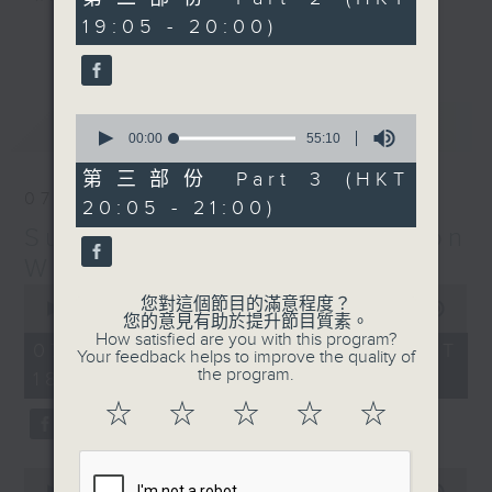
minutes,
19:05 - 20:00)
20
更多...
seconds
Monday to Friday - 6.30pm to 9pm
- Only on Radio 3
0
最新
LATEST
seconds
00:00
55:10
of
55
第三部份 Part 3 (HKT
minutes,
07/08/2026
20:05 - 21:00)
10
seconds
Sunset Sounds with Simon
Willson
0
您對這個節目的滿意程度？
seconds
00:00
2:20:00
您的意見有助於提升節目質素。
of
How satisfied are you with this program?
2
07/08/2026 - 足本 Full (HKT
Your feedback helps to improve the quality of
hours,
the program.
18:30 - 21:00)
20
minutes,
☆
☆
☆
☆
☆
0
seconds
0