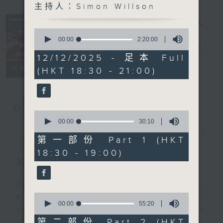
主持人：Simon Willson
Sunset
Sounds with
0
Simon
seconds
00:00
2:20:00
of
Willson
電台直播
2
12/12/2025 - 足本 Full
hours,
聯絡
所有集數
(HKT 18:30 - 21:00)
20
minutes,
0
seconds
您喜歡這個節目嗎?
0
seconds
00:00
30:10
of
簡介
GIST
30
第一部份 Part 1 (HKT
minutes,
18:30 - 19:00)
10
seconds
主持人：Simon Willson
Every weekday evening from
0
6.30 to 9 let Simon Willson take
seconds
00:00
55:20
you home with the best in today's
of
55
第二部份 Part 2 (HKT
hits and yesterday's classics.