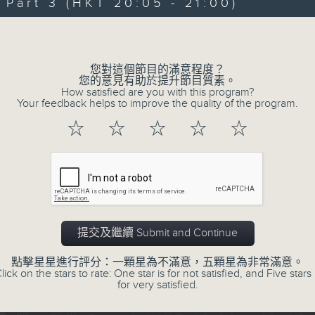
Every weekday evening from 6.30 to
art 3 (HKT 20:05 - 21:00)
home with the best in today's hits a
Volume
Monday to Friday - 6.30pm to 9pm - 
您對這個節目的滿意程度？
您的意見有助於提升節目質素。
How satisfied are you with this program?
Your feedback helps to improve the quality of the program.
07/08/2026
☆
☆
☆
☆
☆
Sunset Sounds with Simon Wi
0
seconds
00:00
of
2
07/08/2026 - 足本 Full (HKT 18:30 
hours,
20
提交及繼續 Submit and Continue
minutes,
0
seconds
Volume
點擊星星進行評分：一顆星為不滿意，五顆星為非常滿意。
90%
lick on the stars to rate: One star is for not satisfied, and Five stars 
0
for very satisfied.
seconds
00:00
of
30