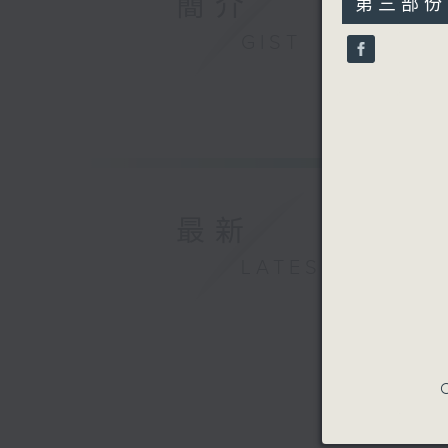
簡介
第三部份 P
minutes,
10
GIST
seconds
90%
最新
LATEST
C