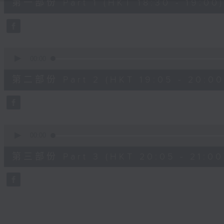
第一部份 Part 1 (HKT 18:30 - 19:00)
minutes,
0
seconds
Volume
90%
0
seconds
00:00
of
55
第二部份 Part 2 (HKT 19:05 - 20:00
minutes,
9
seconds
Volume
90%
0
seconds
00:00
of
55
第三部份 Part 3 (HKT 20:05 - 21:00
minutes,
10
seconds
Volume
90%