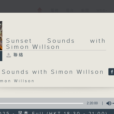
電視
電台
新聞
WEB+
Sunset Sounds with
Simon Willson
聯絡
 Sounds with Simon Willson
on Willson
2:20:00
025 - 足本 Full (HKT 18:30 - 21:00)