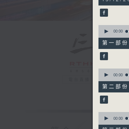
hours,
20
minutes,
0
seconds
90%
0
seconds
00:00
of
30
第一部份 P
minutes,
0
seconds
90%
0
seconds
00:00
of
電台直播
55
第二部份 P
minutes,
9
seconds
90%
0
seconds
00:00
of
55