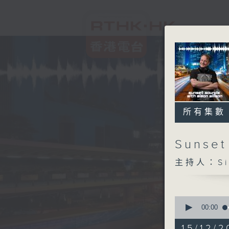
所有集數
Sunset
主持人：Sim
0
seconds
00:00
of
2
15/12/2