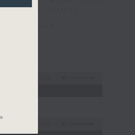
 9 let Simon Willson take you
nd yesterday's classics.
Only on Radio 3
llson
2:20:00
- 21:00)
is
30:00