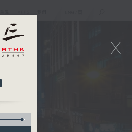
重溫
APPS
我們
ENG
/
簡
X