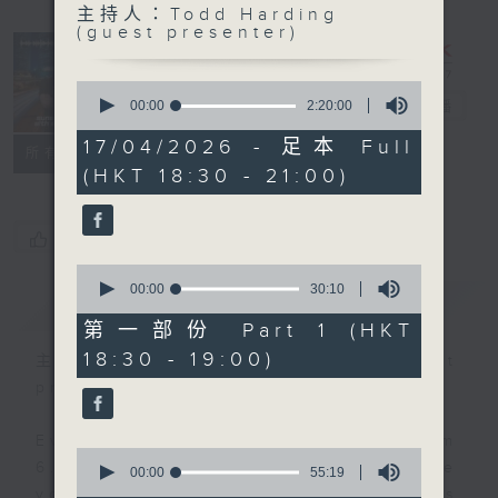
主持人：Todd Harding
Sunset
(guest presenter)
Sounds with
Simon
0
seconds
Willson
00:00
2:20:00
電台直播
of
2
17/04/2026 - 足本 Full
聯絡
所有集數
hours,
(HKT 18:30 - 21:00)
20
minutes,
0
seconds
您喜歡這個節目嗎?
0
seconds
00:00
30:10
簡介
GIST
of
30
第一部份 Part 1 (HKT
minutes,
18:30 - 19:00)
10
主持人：Todd Harding (guest
seconds
presenter)
Every weekday evening from
0
6.30 to 9 let Simon Willson take
seconds
00:00
55:19
of
you home with the best in today's