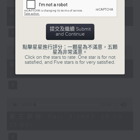
seconds
00:00
30:10
of
30
第一部份 Part 1 (HKT 18:30 -
minutes,
19:00)
10
seconds
提交及繼續 Submit
and Continue
點擊星星進行評分：一顆星為不滿意，五顆
0
星為非常滿意。
seconds
00:00
55:20
Click on the stars to rate: One star is for not
of
satisfied, and Five stars is for very satisfied.
55
第二部份 Part 2 (HKT 19:05 -
minutes,
20:00)
20
seconds
0
seconds
00:00
55:09
of
55
第三部份 Part 3 (HKT 20:05 -
minutes,
21:00)
9
seconds