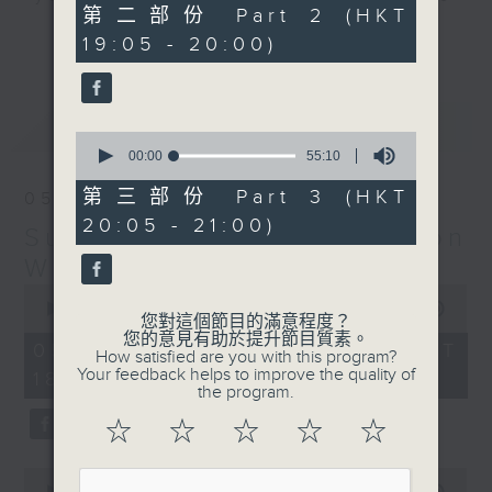
55
第二部份 Part 2 (HKT
hits and yesterday's classics.
minutes,
更多...
19:05 - 20:00)
19
seconds
Monday to Friday - 6.30pm to 9pm
- Only on Radio 3
最新
LATEST
0
seconds
00:00
55:10
of
55
第三部份 Part 3 (HKT
05/08/2026
minutes,
20:05 - 21:00)
10
Sunset Sounds with Simon
seconds
Willson
0
seconds
00:00
2:20:00
您對這個節目的滿意程度？
of
您的意見有助於提升節目質素。
2
05/08/2026 - 足本 Full (HKT
How satisfied are you with this program?
hours,
Your feedback helps to improve the quality of
18:30 - 21:00)
20
the program.
minutes,
0
☆
☆
☆
☆
☆
seconds
0