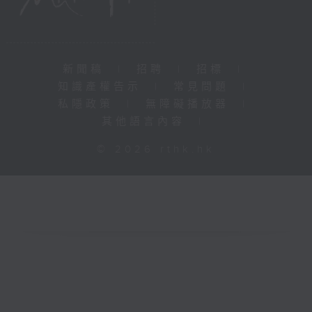
新聞稿
|
招聘
|
招標
|
知識產權告示
|
常見問題
|
私隱政策
|
無障礙播放器
|
其他語言內容
|
© 2026 rthk.hk