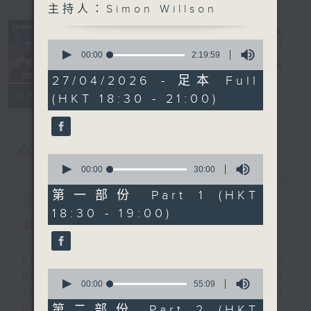
主持人：Simon Willson
Sunset
Sounds with
0
Simon
seconds
00:00
2:19:59
of
Willson
電台直播
2
27/04/2026 - 足本 Full
hours,
聯絡
所有集數
(HKT 18:30 - 21:00)
19
minutes,
59
seconds
您喜歡這個節目嗎?
0
seconds
00:00
30:00
of
簡介
GIST
30
第一部份 Part 1 (HKT
minutes,
18:30 - 19:00)
0
seconds
主持人：Simon Willson
Every weekday evening from
0
6.30 to 9 let Simon Willson take
seconds
00:00
55:09
you home with the best in today's
of
55
第二部份 Part 2 (HKT
hits and yesterday's classics.