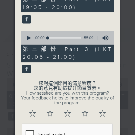
minutes,
19:05 - 20:00)
9
更多...
seconds
Monday to Friday - 6.30pm to 9pm
- Only on Radio 3
0
最新
LATEST
seconds
00:00
55:09
of
55
第三部份 Part 3 (HKT
minutes,
07/08/2026
20:05 - 21:00)
9
seconds
Sunset Sounds with Simon
Willson
0
您對這個節目的滿意程度？
seconds
00:00
2:20:00
您的意見有助於提升節目質素。
of
How satisfied are you with this program?
2
07/08/2026 - 足本 Full (HKT
Your feedback helps to improve the quality of
hours,
the program.
18:30 - 21:00)
20
minutes,
☆
☆
☆
☆
☆
0
seconds
0