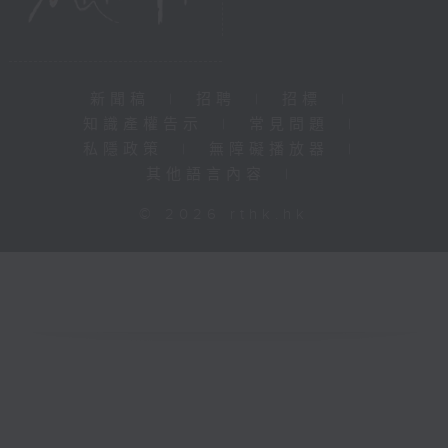
新聞稿
|
招聘
|
招標
|
知識產權告示
|
常見問題
|
私隱政策
|
無障礙播放器
|
其他語言內容
|
© 2026 rthk.hk