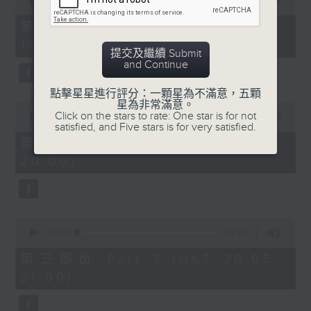
seconds
00:00
30:00
of
30
第一部份 Part 1 (HKT 18:30 -
minutes,
19:00)
0
提交及繼續 Submit
seconds
and Continue
點擊星星進行評分：一顆星為不滿意，五顆
星為非常滿意。
0
Click on the stars to rate: One star is for not
seconds
00:00
55:09
satisfied, and Five stars is for very satisfied.
of
55
第二部份 Part 2 (HKT 19:05 -
minutes,
20:00)
9
seconds
0
seconds
00:00
55:10
of
55
第三部份 Part 3 (HKT 20:05 -
minutes,
21:00)
10
seconds