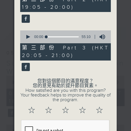
minutes,
19:05 - 20:00)
20
更多...
seconds
Monday to Friday - 6.30pm to 9pm
- Only on Radio 3
0
最新
LATEST
seconds
00:00
55:10
of
55
第三部份 Part 3 (HKT
minutes,
05/08/2026
20:05 - 21:00)
10
seconds
Sunset Sounds with Simon
Willson
0
您對這個節目的滿意程度？
seconds
00:00
2:20:00
您的意見有助於提升節目質素。
of
How satisfied are you with this program?
2
05/08/2026 - 足本 Full (HKT
Your feedback helps to improve the quality of
hours,
the program.
18:30 - 21:00)
20
minutes,
☆
☆
☆
☆
☆
0
seconds
0