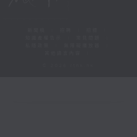
新聞稿
|
招聘
|
招標
|
知識產權告示
|
常見問題
|
私隱政策
|
無障礙播放器
|
其他語言內容
|
© 2026 rthk.hk