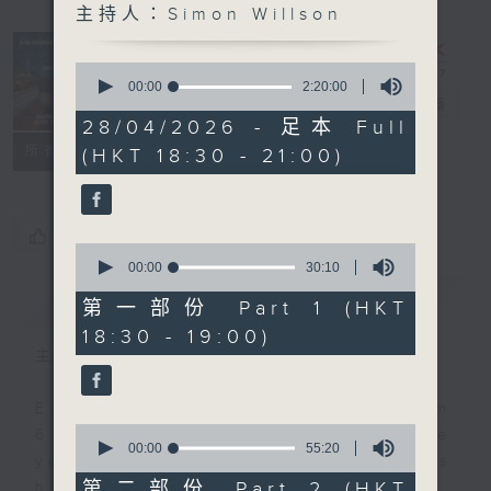
主持人：Simon Willson
Sunset
Sounds with
0
Simon
seconds
00:00
2:20:00
of
Willson
電台直播
2
28/04/2026 - 足本 Full
hours,
聯絡
所有集數
(HKT 18:30 - 21:00)
20
minutes,
0
seconds
您喜歡這個節目嗎?
0
seconds
00:00
30:10
of
簡介
GIST
30
第一部份 Part 1 (HKT
minutes,
18:30 - 19:00)
10
seconds
主持人：Simon Willson
Every weekday evening from
0
6.30 to 9 let Simon Willson take
seconds
00:00
55:20
you home with the best in today's
of
55
第二部份 Part 2 (HKT
hits and yesterday's classics.