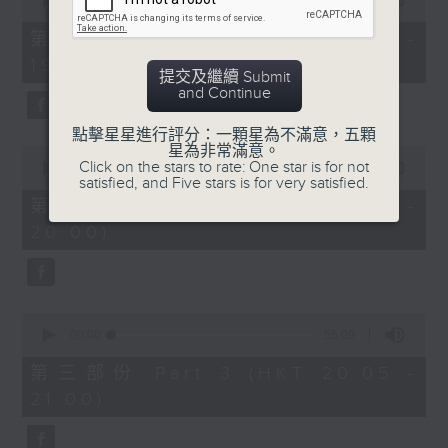
seconds
00:00
30:10
of
30
第一部份 Part 1 (HKT 18:30 -
minutes,
19:00)
10
提交及繼續 Submit
seconds
and Continue
點擊星星進行評分：一顆星為不滿意，五顆
星為非常滿意。
0
Click on the stars to rate: One star is for not
seconds
00:00
55:20
satisfied, and Five stars is for very satisfied.
of
55
第二部份 Part 2 (HKT 19:05 -
minutes,
20:00)
20
seconds
0
seconds
00:00
55:09
of
55
第三部份 Part 3 (HKT 20:05 -
minutes,
21:00)
9
seconds