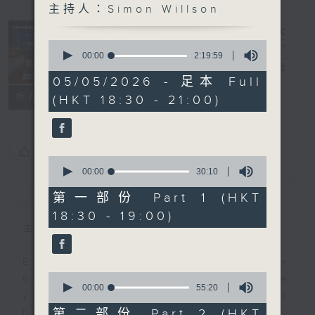
主持人：Simon Willson
Sunset
Sounds with
0
Simon
seconds
00:00
2:19:59
of
Willson
電台直播
2
05/05/2026 - 足本 Full
hours,
聯絡
所有集數
(HKT 18:30 - 21:00)
19
minutes,
59
seconds
您喜歡這個節目嗎?
0
seconds
00:00
30:10
of
簡介
GIST
30
第一部份 Part 1 (HKT
minutes,
18:30 - 19:00)
10
seconds
主持人：Simon Willson
Every weekday evening from
0
6.30 to 9 let Simon Willson take
seconds
00:00
55:20
you home with the best in today's
of
55
第二部份 Part 2 (HKT
hits and yesterday's classics.