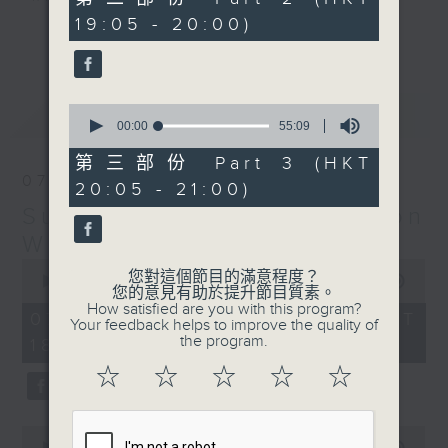
minutes,
19:05 - 20:00)
20
更多...
seconds
Monday to Friday - 6.30pm to 9pm
- Only on Radio 3
0
最新
LATEST
seconds
00:00
55:09
of
55
第三部份 Part 3 (HKT
minutes,
07/08/2026
20:05 - 21:00)
9
seconds
Sunset Sounds with Simon
Willson
0
您對這個節目的滿意程度？
seconds
00:00
2:20:00
您的意見有助於提升節目質素。
of
How satisfied are you with this program?
2
07/08/2026 - 足本 Full (HKT
Your feedback helps to improve the quality of
hours,
the program.
18:30 - 21:00)
20
minutes,
☆
☆
☆
☆
☆
0
seconds
0