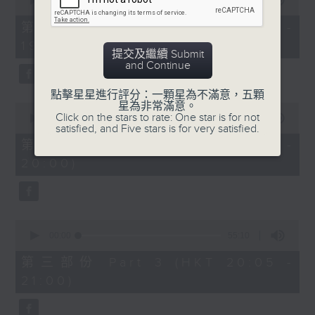
seconds
00:00
30:00
of
30
第一部份 Part 1 (HKT 18:30 -
minutes,
19:00)
0
提交及繼續 Submit
seconds
and Continue
點擊星星進行評分：一顆星為不滿意，五顆
星為非常滿意。
0
Click on the stars to rate: One star is for not
seconds
00:00
55:09
satisfied, and Five stars is for very satisfied.
of
55
第二部份 Part 2 (HKT 19:05 -
minutes,
20:00)
9
seconds
0
seconds
00:00
55:10
of
55
第三部份 Part 3 (HKT 20:05 -
minutes,
21:00)
10
seconds