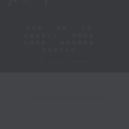
新聞稿
|
招聘
|
招標
|
知識產權告示
|
常見問題
|
私隱政策
|
無障礙播放器
|
其他語言內容
|
© 2026 rthk.hk