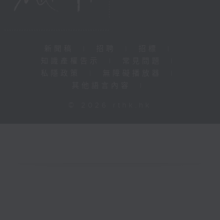
新聞稿
|
招聘
|
招標
|
知識產權告示
|
常見問題
|
私隱政策
|
無障礙播放器
|
其他語言內容
|
© 2026 rthk.hk