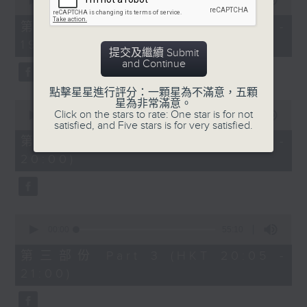
seconds
00:00
30:00
of
30
第一部份 Part 1 (HKT 18:30 -
minutes,
19:00)
0
提交及繼續 Submit
seconds
and Continue
點擊星星進行評分：一顆星為不滿意，五顆
星為非常滿意。
0
Click on the stars to rate: One star is for not
seconds
00:00
55:09
satisfied, and Five stars is for very satisfied.
of
55
第二部份 Part 2 (HKT 19:05 -
minutes,
20:00)
9
seconds
0
seconds
00:00
55:10
of
55
第三部份 Part 3 (HKT 20:05 -
minutes,
21:00)
10
seconds