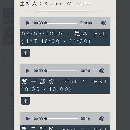
主持人：Simon Willson
Sunset
Sounds with
0
Simon
seconds
00:00
2:20:00
of
Willson
電台直播
2
08/05/2026 - 足本 Full
hours,
聯絡
所有集數
(HKT 18:30 - 21:00)
20
minutes,
0
seconds
您喜歡這個節目嗎?
0
seconds
00:00
30:10
of
簡介
GIST
30
第一部份 Part 1 (HKT
minutes,
18:30 - 19:00)
10
seconds
主持人：Simon Willson
Every weekday evening from
0
6.30 to 9 let Simon Willson take
seconds
00:00
55:19
you home with the best in today's
of
55
第二部份 Part 2 (HKT
hits and yesterday's classics.