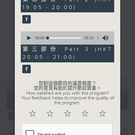
minutes,
19:05 - 20:00)
19
更多...
seconds
Monday to Friday - 6.30pm to 9pm
- Only on Radio 3
0
最新
LATEST
seconds
00:00
55:10
of
55
第三部份 Part 3 (HKT
minutes,
07/08/2026
20:05 - 21:00)
10
seconds
Sunset Sounds with Simon
Willson
0
您對這個節目的滿意程度？
seconds
00:00
2:20:00
您的意見有助於提升節目質素。
of
How satisfied are you with this program?
2
07/08/2026 - 足本 Full (HKT
Your feedback helps to improve the quality of
hours,
the program.
18:30 - 21:00)
20
minutes,
☆
☆
☆
☆
☆
0
seconds
0