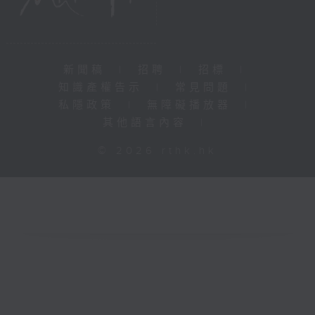
新聞稿
|
招聘
|
招標
|
知識產權告示
|
常見問題
|
私隱政策
|
無障礙播放器
|
其他語言內容
|
© 2026 rthk.hk