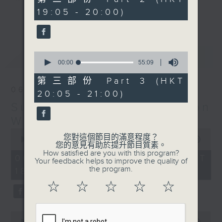
minutes,
19:05 - 20:00)
9
更多...
seconds
Monday to Friday - 6.30pm to 9pm
- Only on Radio 3
0
最新
LATEST
seconds
00:00
55:09
of
55
第三部份 Part 3 (HKT
minutes,
06/08/2026
20:05 - 21:00)
9
seconds
Sunset Sounds with Simon
Willson
0
您對這個節目的滿意程度？
seconds
00:00
2:19:59
您的意見有助於提升節目質素。
of
How satisfied are you with this program?
2
06/08/2026 - 足本 Full (HKT
Your feedback helps to improve the quality of
hours,
the program.
18:30 - 21:00)
19
minutes,
☆
☆
☆
☆
☆
59
seconds
0