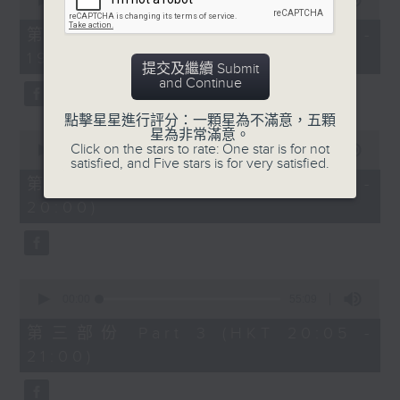
seconds
00:00
30:00
of
30
第一部份 Part 1 (HKT 18:30 -
minutes,
19:00)
0
提交及繼續 Submit
seconds
and Continue
點擊星星進行評分：一顆星為不滿意，五顆
星為非常滿意。
0
Click on the stars to rate: One star is for not
seconds
00:00
55:09
satisfied, and Five stars is for very satisfied.
of
55
第二部份 Part 2 (HKT 19:05 -
minutes,
20:00)
9
seconds
0
seconds
00:00
55:09
of
55
第三部份 Part 3 (HKT 20:05 -
minutes,
21:00)
9
seconds