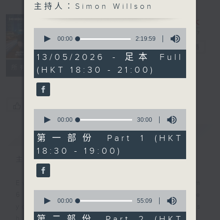
主持人：Simon Willson
Sunset
Sounds with
0
Simon
seconds
00:00
2:19:59
of
Willson
電台直播
2
13/05/2026 - 足本 Full
hours,
聯絡
所有集數
(HKT 18:30 - 21:00)
19
minutes,
59
seconds
您喜歡這個節目嗎?
0
seconds
00:00
30:00
of
簡介
GIST
30
第一部份 Part 1 (HKT
minutes,
18:30 - 19:00)
0
seconds
主持人：Simon Willson
Every weekday evening from
0
6.30 to 9 let Simon Willson take
seconds
00:00
55:09
you home with the best in today's
of
55
第二部份 Part 2 (HKT
hits and yesterday's classics.