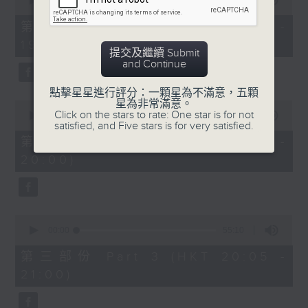
seconds
00:00
30:00
of
30
第一部份 Part 1 (HKT 18:30 -
minutes,
19:00)
0
提交及繼續 Submit
seconds
and Continue
點擊星星進行評分：一顆星為不滿意，五顆
星為非常滿意。
0
Click on the stars to rate: One star is for not
seconds
00:00
55:09
satisfied, and Five stars is for very satisfied.
of
55
第二部份 Part 2 (HKT 19:05 -
minutes,
20:00)
9
seconds
0
seconds
00:00
55:10
of
55
第三部份 Part 3 (HKT 20:05 -
minutes,
21:00)
10
seconds