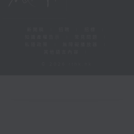
新聞稿
|
招聘
|
招標
|
知識產權告示
|
常見問題
|
私隱政策
|
無障礙播放器
|
其他語言內容
|
© 2026 rthk.hk