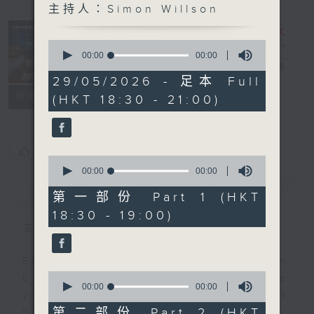
主持人：Simon Willson
Sunset
Sounds with
0
Simon
seconds
00:00
00:00
of
Willson
電台直播
0
29/05/2026 - 足本 Full
seconds
聯絡
所有集數
(HKT 18:30 - 21:00)
您喜歡這個節目嗎?
0
seconds
00:00
00:00
of
簡介
GIST
0
第一部份 Part 1 (HKT
seconds
18:30 - 19:00)
主持人：Simon Willson
Every weekday evening from
0
6.30 to 9 let Simon Willson take
seconds
00:00
00:00
you home with the best in today's
of
0
第二部份 Part 2 (HKT
hits and yesterday's classics.