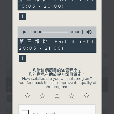
seconds
19:05 - 20:00)
更多...
Monday to Friday - 6.30pm to 9pm
- Only on Radio 3
0
最新
LATEST
seconds
00:00
00:00
of
0
第三部份 Part 3 (HKT
seconds
07/08/2026
20:05 - 21:00)
Sunset Sounds with Simon
Willson
0
您對這個節目的滿意程度？
seconds
00:00
2:20:00
您的意見有助於提升節目質素。
of
How satisfied are you with this program?
2
07/08/2026 - 足本 Full (HKT
Your feedback helps to improve the quality of
hours,
the program.
18:30 - 21:00)
20
minutes,
☆
☆
☆
☆
☆
0
seconds
0