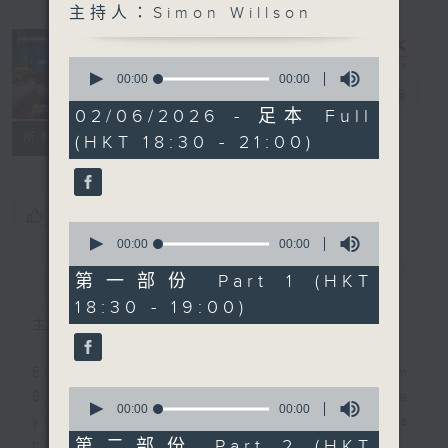
主持人：Simon Willson
Sunset
Sounds with
0
Simon
seconds
00:00
00:00
of
Willson
電台直播
0
02/06/2026 - 足本 Full
seconds
聯絡
所有集數
(HKT 18:30 - 21:00)
您喜歡這個節目嗎?
0
seconds
00:00
00:00
of
簡介
GIST
0
第一部份 Part 1 (HKT
seconds
18:30 - 19:00)
主持人：Simon Willson
Every weekday evening from
0
6.30 to 9 let Simon Willson take
seconds
00:00
00:00
you home with the best in today's
of
0
第二部份 Part 2 (HKT
hits and yesterday's classics.