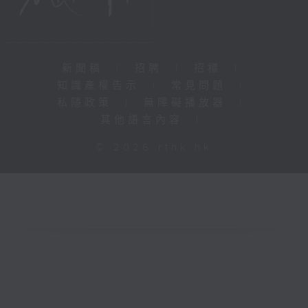
新聞稿
|
招聘
|
招標
|
知識產權告示
|
常見問題
|
私隱政策
|
無障礙播放器
|
其他語言內容
|
© 2026 rthk.hk