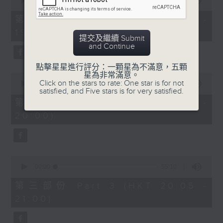
seconds
00:00
30:00
of
30
第一部份 Part 1 (HKT 18:30 -
minutes,
19:00)
0
提交及繼續 Submit
seconds
and Continue
點擊星星進行評分：一顆星為不滿意，五顆
星為非常滿意。
0
Click on the stars to rate: One star is for not
seconds
00:00
55:09
satisfied, and Five stars is for very satisfied.
of
55
第二部份 Part 2 (HKT 19:05 -
minutes,
20:00)
9
seconds
0
seconds
00:00
55:10
of
55
第三部份 Part 3 (HKT 20:05 -
minutes,
21:00)
10
seconds