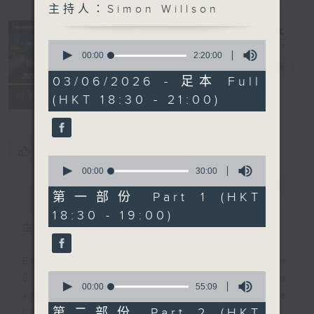
主持人：Simon Willson
Sunset
Sounds with
0
Simon
seconds
00:00
2:20:00
of
Willson
電台直播
2
03/06/2026 - 足本 Full
hours,
聯絡
所有集數
(HKT 18:30 - 21:00)
20
minutes,
0
seconds
您喜歡這個節目嗎?
0
seconds
00:00
30:00
of
簡介
GIST
30
第一部份 Part 1 (HKT
minutes,
18:30 - 19:00)
0
seconds
主持人：Simon Willson
Every weekday evening from
0
6.30 to 9 let Simon Willson take
seconds
00:00
55:09
you home with the best in today's
of
55
第二部份 Part 2 (HKT
hits and yesterday's classics.