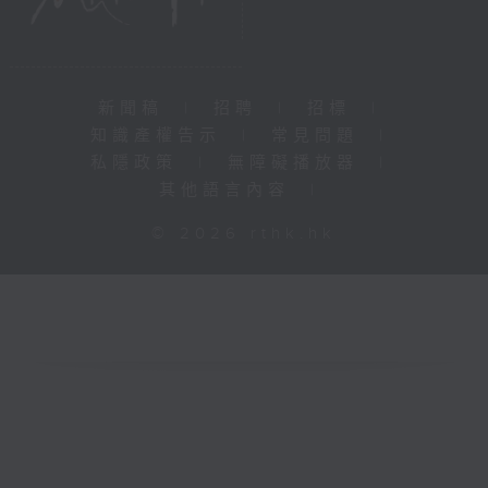
新聞稿
|
招聘
|
招標
|
知識產權告示
|
常見問題
|
私隱政策
|
無障礙播放器
|
其他語言內容
|
© 2026 rthk.hk