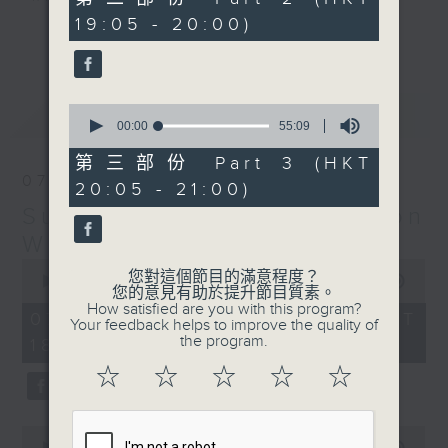
minutes,
19:05 - 20:00)
9
更多...
seconds
Monday to Friday - 6.30pm to 9pm
- Only on Radio 3
0
最新
LATEST
seconds
00:00
55:09
of
55
第三部份 Part 3 (HKT
minutes,
07/08/2026
20:05 - 21:00)
9
seconds
Sunset Sounds with Simon
Willson
0
您對這個節目的滿意程度？
seconds
00:00
2:20:00
您的意見有助於提升節目質素。
of
How satisfied are you with this program?
2
07/08/2026 - 足本 Full (HKT
Your feedback helps to improve the quality of
hours,
the program.
18:30 - 21:00)
20
minutes,
☆
☆
☆
☆
☆
0
seconds
0