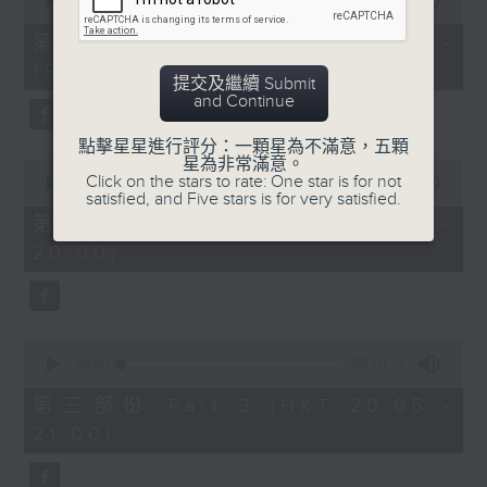
seconds
00:00
30:00
of
30
第一部份 Part 1 (HKT 18:30 -
minutes,
19:00)
0
提交及繼續 Submit
seconds
and Continue
點擊星星進行評分：一顆星為不滿意，五顆
星為非常滿意。
0
Click on the stars to rate: One star is for not
seconds
00:00
55:09
satisfied, and Five stars is for very satisfied.
of
55
第二部份 Part 2 (HKT 19:05 -
minutes,
20:00)
9
seconds
0
seconds
00:00
55:10
of
55
第三部份 Part 3 (HKT 20:05 -
minutes,
21:00)
10
seconds