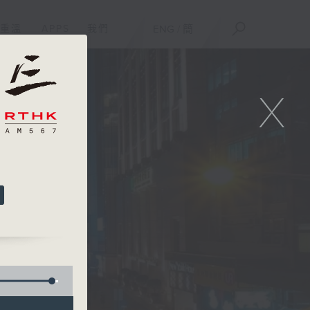
重溫
APPS
我們
ENG
/
簡
X