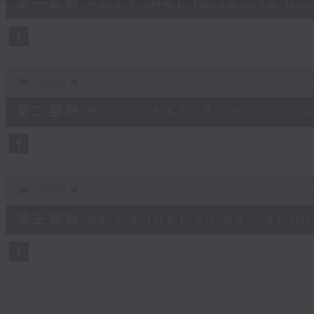
第一部份 Part 1 (HKT 18:30 - 19:00)
minutes,
10
seconds
Volume
90%
0
seconds
00:00
of
55
第二部份 Part 2 (HKT 19:05 - 20:00
minutes,
20
seconds
Volume
90%
0
seconds
00:00
of
55
第三部份 Part 3 (HKT 20:05 - 21:00
minutes,
9
seconds
Volume
90%