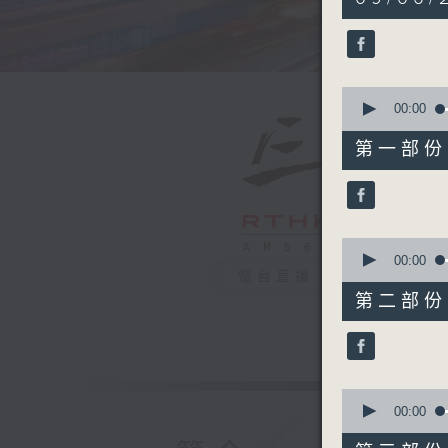
hours,
19
minutes,
59
seconds
90%
0
seconds
00:00
of
30
第一部份 P
minutes,
10
seconds
90%
0
seconds
00:00
of
電台直播
55
第二部份 P
minutes,
19
seconds
90%
0
seconds
00:00
of
55