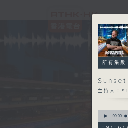
所有集數
Sunset
主持人：Sim
0
seconds
00:00
of
2
09/06/2