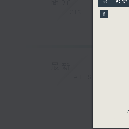
簡介
第三部份 P
minutes,
9
GIST
seconds
90%
最新
LATEST
C