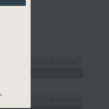
 9 let Simon Willson take you
nd yesterday's classics.
Only on Radio 3
llson
2:20:00
- 21:00)
is
30:10