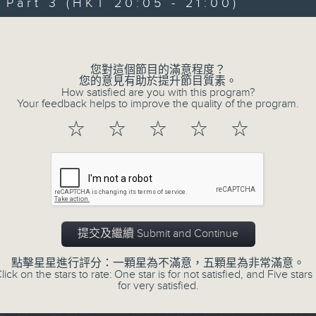
Every weekday evening from 6.30 to
art 3 (HKT 20:05 - 21:00)
home with the best in today's hits a
Volume
Monday to Friday - 6.30pm to 9pm - 
您對這個節目的滿意程度？
您的意見有助於提升節目質素。
How satisfied are you with this program?
Your feedback helps to improve the quality of the program.
05/08/2026
☆
☆
☆
☆
☆
Sunset Sounds with Simon Wi
0
seconds
00:00
of
2
05/08/2026 - 足本 Full (HKT 18:30 
hours,
20
提交及繼續 Submit and Continue
minutes,
0
seconds
Volume
點擊星星進行評分：一顆星為不滿意，五顆星為非常滿意。
90%
lick on the stars to rate: One star is for not satisfied, and Five stars 
0
for very satisfied.
seconds
00:00
of
30