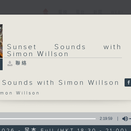
電視
電台
新聞
WEB+
Sunset Sounds with
Simon Willson
聯絡
 Sounds with Simon Willson
on Willson
2:19:59
026 - 足本 Full (HKT 18:30 - 21:00)