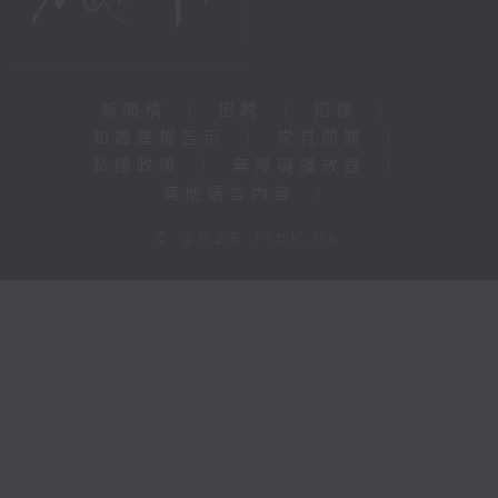
新聞稿
|
招聘
|
招標
|
知識產權告示
|
常見問題
|
私隱政策
|
無障礙播放器
|
其他語言內容
|
© 2026 rthk.hk