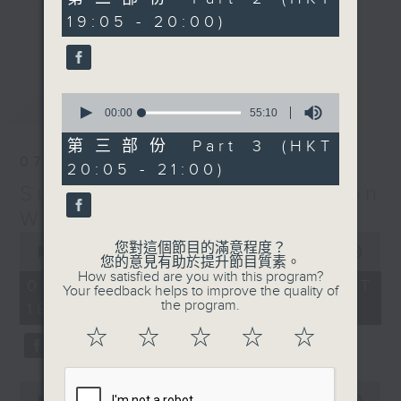
minutes,
19:05 - 20:00)
19
更多...
seconds
Monday to Friday - 6.30pm to 9pm
- Only on Radio 3
0
最新
LATEST
seconds
00:00
55:10
of
55
第三部份 Part 3 (HKT
minutes,
07/08/2026
20:05 - 21:00)
10
seconds
Sunset Sounds with Simon
Willson
0
您對這個節目的滿意程度？
seconds
00:00
2:20:00
您的意見有助於提升節目質素。
of
How satisfied are you with this program?
2
07/08/2026 - 足本 Full (HKT
Your feedback helps to improve the quality of
hours,
the program.
18:30 - 21:00)
20
minutes,
☆
☆
☆
☆
☆
0
seconds
0