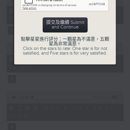
seconds
00:00
30:00
of
30
第一部份 Part 1 (HKT 18:30 -
minutes,
19:00)
0
提交及繼續 Submit
seconds
and Continue
點擊星星進行評分：一顆星為不滿意，五顆
星為非常滿意。
0
Click on the stars to rate: One star is for not
seconds
00:00
55:09
satisfied, and Five stars is for very satisfied.
of
55
第二部份 Part 2 (HKT 19:05 -
minutes,
20:00)
9
seconds
0
seconds
00:00
55:10
of
55
第三部份 Part 3 (HKT 20:05 -
minutes,
21:00)
10
seconds