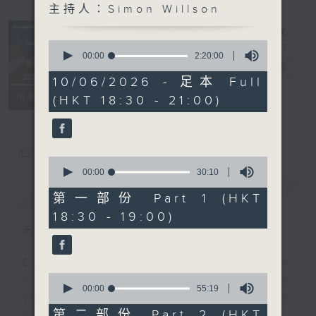
主持人：Simon Willson
Sunset
Sounds with
0
Simon
seconds
00:00
2:20:00
of
Willson
電台直播
2
10/06/2026 - 足本 Full
hours,
聯絡
所有集數
(HKT 18:30 - 21:00)
20
minutes,
0
seconds
您喜歡這個節目嗎?
0
seconds
00:00
30:10
of
簡介
GIST
30
第一部份 Part 1 (HKT
minutes,
18:30 - 19:00)
10
seconds
主持人：Simon Willson
Every weekday evening from
0
6.30 to 9 let Simon Willson take
seconds
00:00
55:19
you home with the best in today's
of
55
第二部份 Part 2 (HKT
hits and yesterday's classics.