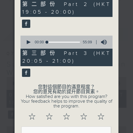
55
第二部份 Part 2 (HKT
hits and yesterday's classics.
minutes,
更多...
19:05 - 20:00)
20
seconds
Monday to Friday - 6.30pm to 9pm
- Only on Radio 3
最新
LATEST
0
seconds
00:00
55:09
of
55
第三部份 Part 3 (HKT
07/08/2026
minutes,
20:05 - 21:00)
9
Sunset Sounds with Simon
seconds
Willson
0
seconds
00:00
2:20:00
您對這個節目的滿意程度？
of
您的意見有助於提升節目質素。
2
07/08/2026 - 足本 Full (HKT
How satisfied are you with this program?
hours,
Your feedback helps to improve the quality of
18:30 - 21:00)
20
the program.
minutes,
0
☆
☆
☆
☆
☆
seconds
0