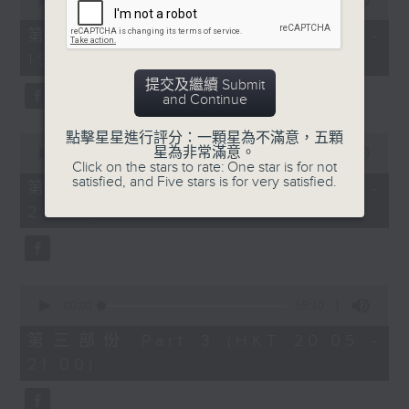
seconds
00:00
30:00
of
30
第一部份 Part 1 (HKT 18:30 -
minutes,
19:00)
0
seconds
提交及繼續 Submit
and Continue
點擊星星進行評分：一顆星為不滿意，五顆
0
星為非常滿意。
seconds
00:00
55:09
Click on the stars to rate: One star is for not
of
satisfied, and Five stars is for very satisfied.
55
第二部份 Part 2 (HKT 19:05 -
minutes,
20:00)
9
seconds
0
seconds
00:00
55:10
of
55
第三部份 Part 3 (HKT 20:05 -
minutes,
21:00)
10
seconds