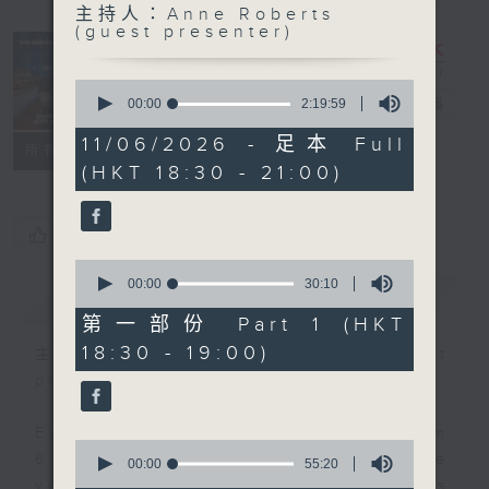
主持人：Anne Roberts
Sunset
(guest presenter)
Sounds with
Simon
0
seconds
Willson
00:00
2:19:59
電台直播
of
2
11/06/2026 - 足本 Full
聯絡
所有集數
hours,
(HKT 18:30 - 21:00)
19
minutes,
59
seconds
您喜歡這個節目嗎?
0
seconds
00:00
30:10
簡介
GIST
of
30
第一部份 Part 1 (HKT
minutes,
18:30 - 19:00)
10
主持人：Anne Roberts (guest
seconds
presenter)
Every weekday evening from
0
6.30 to 9 let Simon Willson take
seconds
00:00
55:20
of
you home with the best in today's