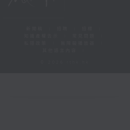
新聞稿
|
招聘
|
招標
|
知識產權告示
|
常見問題
|
私隱政策
|
無障礙播放器
|
其他語言內容
|
© 2026 rthk.hk