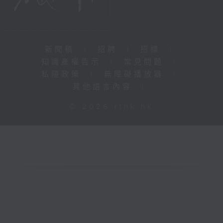
新聞稿
|
招聘
|
招標
|
知識產權告示
|
常見問題
|
私隱政策
|
無障礙播放器
|
其他語言內容
|
© 2026 rthk.hk