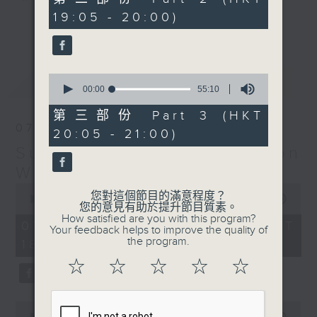
minutes,
19:05 - 20:00)
19
更多...
seconds
Monday to Friday - 6.30pm to 9pm
- Only on Radio 3
0
最新
LATEST
seconds
00:00
55:10
of
55
第三部份 Part 3 (HKT
minutes,
07/08/2026
20:05 - 21:00)
10
seconds
Sunset Sounds with Simon
Willson
0
您對這個節目的滿意程度？
seconds
00:00
2:20:00
您的意見有助於提升節目質素。
of
How satisfied are you with this program?
2
07/08/2026 - 足本 Full (HKT
Your feedback helps to improve the quality of
hours,
the program.
18:30 - 21:00)
20
minutes,
☆
☆
☆
☆
☆
0
seconds
0