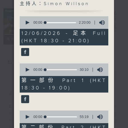
主持人：Simon Willson
Sunset
Sounds with
0
Simon
seconds
00:00
2:20:00
of
Willson
電台直播
2
12/06/2026 - 足本 Full
hours,
聯絡
所有集數
(HKT 18:30 - 21:00)
20
minutes,
0
seconds
您喜歡這個節目嗎?
0
seconds
00:00
30:10
of
簡介
GIST
30
第一部份 Part 1 (HKT
minutes,
18:30 - 19:00)
10
seconds
主持人：Simon Willson
Every weekday evening from
0
6.30 to 9 let Simon Willson take
seconds
00:00
55:19
you home with the best in today's
of
55
第二部份 Part 2 (HKT
hits and yesterday's classics.