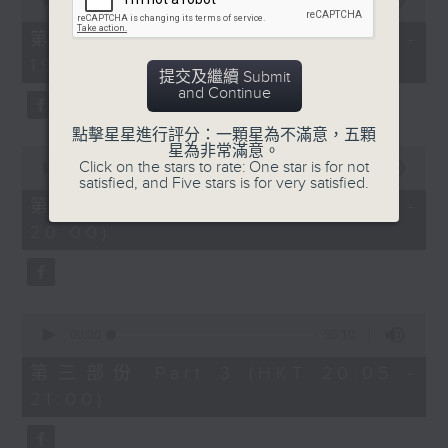
seconds
00:00
30:00
of
30
第一部份 Part 1 (HKT 18:30 -
minutes,
19:00)
0
提交及繼續 Submit
seconds
and Continue
點擊星星進行評分：一顆星為不滿意，五顆
星為非常滿意。
0
Click on the stars to rate: One star is for not
seconds
00:00
55:09
satisfied, and Five stars is for very satisfied.
of
55
第二部份 Part 2 (HKT 19:05 -
minutes,
20:00)
9
seconds
0
seconds
00:00
55:10
of
55
第三部份 Part 3 (HKT 20:05 -
minutes,
21:00)
10
seconds