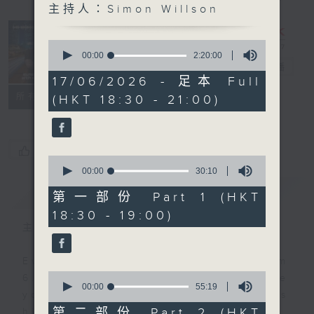
主持人：Simon Willson
Sunset
Sounds with
0
Simon
seconds
00:00
2:20:00
of
Willson
電台直播
2
17/06/2026 - 足本 Full
hours,
聯絡
所有集數
(HKT 18:30 - 21:00)
20
minutes,
0
seconds
您喜歡這個節目嗎?
0
seconds
00:00
30:10
of
簡介
GIST
30
第一部份 Part 1 (HKT
minutes,
18:30 - 19:00)
10
seconds
主持人：Simon Willson
Every weekday evening from
0
6.30 to 9 let Simon Willson take
seconds
00:00
55:19
you home with the best in today's
of
55
第二部份 Part 2 (HKT
hits and yesterday's classics.