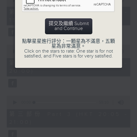
seconds
00:00
30:00
of
30
第一部份 Part 1 (HKT 18:30 -
minutes,
19:00)
0
提交及繼續 Submit
seconds
and Continue
點擊星星進行評分：一顆星為不滿意，五顆
星為非常滿意。
0
Click on the stars to rate: One star is for not
seconds
00:00
55:09
satisfied, and Five stars is for very satisfied.
of
55
第二部份 Part 2 (HKT 19:05 -
minutes,
20:00)
9
seconds
0
seconds
00:00
55:10
of
55
第三部份 Part 3 (HKT 20:05 -
minutes,
21:00)
10
seconds