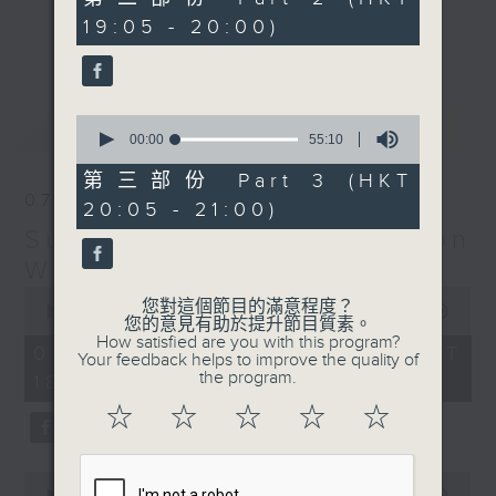
minutes,
19:05 - 20:00)
19
更多...
seconds
Monday to Friday - 6.30pm to 9pm
- Only on Radio 3
0
最新
LATEST
seconds
00:00
55:10
of
55
第三部份 Part 3 (HKT
minutes,
07/08/2026
20:05 - 21:00)
10
seconds
Sunset Sounds with Simon
Willson
0
您對這個節目的滿意程度？
seconds
00:00
2:20:00
您的意見有助於提升節目質素。
of
How satisfied are you with this program?
2
07/08/2026 - 足本 Full (HKT
Your feedback helps to improve the quality of
hours,
the program.
18:30 - 21:00)
20
minutes,
☆
☆
☆
☆
☆
0
seconds
0