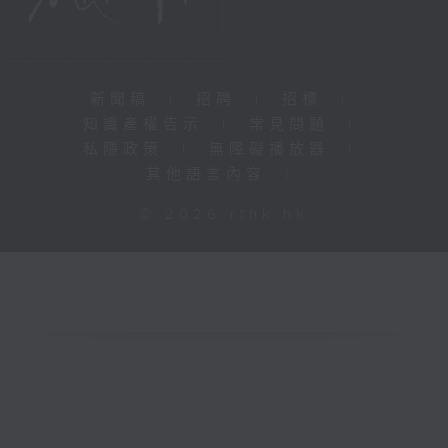
新聞稿
|
招聘
|
招標
|
知識產權告示
|
常見問題
|
私隱政策
|
無障礙播放器
|
其他語言內容
|
© 2026 rthk.hk