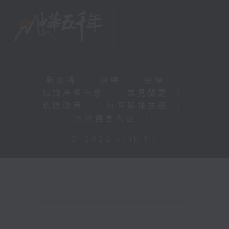
新聞稿
|
招聘
|
招標
|
知識產權告示
|
常見問題
|
私隱政策
|
無障礙播放器
|
其他語言內容
|
© 2026 rthk.hk