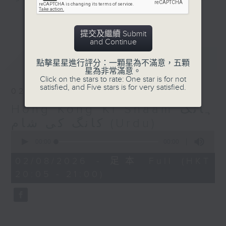
Urdu with news, entertainment and
更多...
interviews with celebrities - plus
提交及繼續 Submit
some great Pakistani music.
and Continue
最新
LATEST
Catch it live on Sundays 8:05-
點擊星星進行評分：一顆星為不滿意，五顆
星為非常滿意。
9:00pm
Click on the stars to rate: One star is for not
satisfied, and Five stars is for very satisfied.
02/08/2026
Hong Kong Ki Shaam ہانگ
کانگ کی شام (Urdu)
0
seconds
00:00
00:00
of
0
02/08/2026 - 足本 Full (HKT
seconds
20:05 - 21:00)