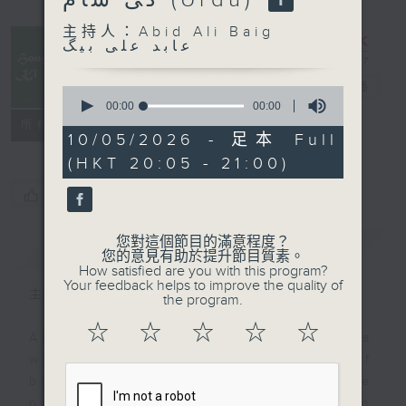
کی شام (Urdu)
Hong Kong
主持人：Abid Ali Baig
Ki Shaam
عابد علی بیگ
ہانگ کانگ کی
شام (Urdu)
電台直播
0
seconds
00:00
00:00
of
聯絡
所有集數
0
10/05/2026 - 足本 Full
seconds
(HKT 20:05 - 21:00)
您喜歡這個節目嗎?
您對這個節目的滿意程度？
簡介
GIST
您的意見有助於提升節目質素。
How satisfied are you with this program?
Your feedback helps to improve the quality of
主持人：Abid Ali Baig عابد علی بیگ
the program.
☆
☆
☆
☆
☆
Abid Ali Baig is a poet and a
writer with some 30 years of
broadcasting experience. He
presents a unique programme in