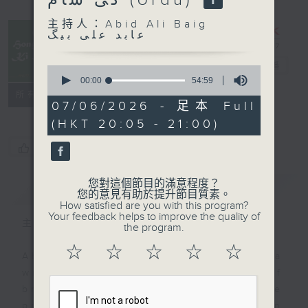
کی شام (Urdu)
Hong Kong
主持人：Abid Ali Baig
Ki Shaam
عابد علی بیگ
ہانگ کانگ کی
شام (Urdu)
電台直播
0
seconds
00:00
54:59
of
聯絡
所有集數
54
07/06/2026 - 足本 Full
minutes,
(HKT 20:05 - 21:00)
59
seconds
您喜歡這個節目嗎?
您對這個節目的滿意程度？
簡介
GIST
您的意見有助於提升節目質素。
How satisfied are you with this program?
Your feedback helps to improve the quality of
主持人：Abid Ali Baig عابد علی بیگ
the program.
☆
☆
☆
☆
☆
Abid Ali Baig is a poet and a
writer with some 30 years of
broadcasting experience. He
presents a unique programme in