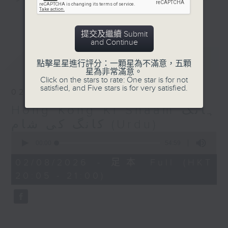
Urdu with news, entertainment and
更多...
interviews with celebrities - plus
提交及繼續 Submit
some great Pakistani music.
and Continue
最新
LATEST
Catch it live on Sundays 8:05-
點擊星星進行評分：一顆星為不滿意，五顆
星為非常滿意。
9:00pm
Click on the stars to rate: One star is for not
satisfied, and Five stars is for very satisfied.
02/08/2026
Hong Kong Ki Shaam ہانگ
کانگ کی شام (Urdu)
0
seconds
00:00
54:59
of
54
02/08/2026 - 足本 Full (HKT
minutes,
20:05 - 21:00)
59
seconds