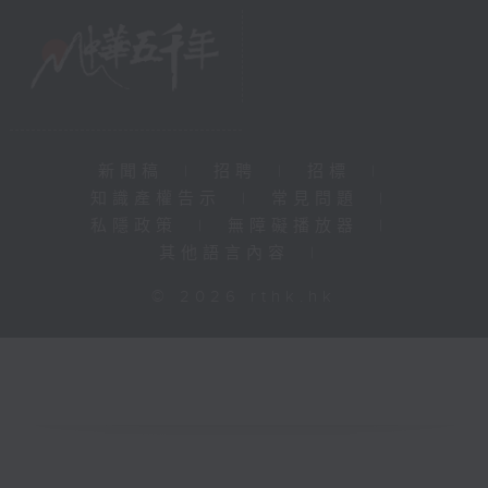
新聞稿
|
招聘
|
招標
|
知識產權告示
|
常見問題
|
私隱政策
|
無障礙播放器
|
其他語言內容
|
© 2026 rthk.hk