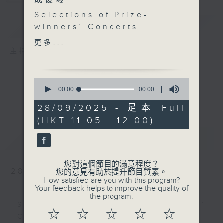
成俊曦
Selections of Prize-
簡介
GIST
winners’ Concerts
「優勝者音樂會」精選
更多...
1. 余梓朗：點心情緣
主持人：Shing Chun-hay 成俊曦
黃子峻：黃鸝
拔萃男書院、拔萃女書院 /
0
孫子承
seconds
00:00
00:00
of
0
28/09/2025 - 足本 Full
2. 但昭義：思戀
seconds
(HKT 11:05 - 12:00)
陳靖（鋼琴）
最新
LATEST
3. Beethoven: String
Quartet No. 14 in C
您對這個節目的滿意程度？
sharp minor, Op. 131
28/09/2025
您的意見有助於提升節目質素。
How satisfied are you with this program?
(7
th
mov’t)
「優勝者音樂會」精選
Your feedback helps to improve the quality of
拔萃男書院
the program.
Selections of Prize-winners’
☆
☆
☆
☆
☆
Concerts
4. Holst: Choral Hymns