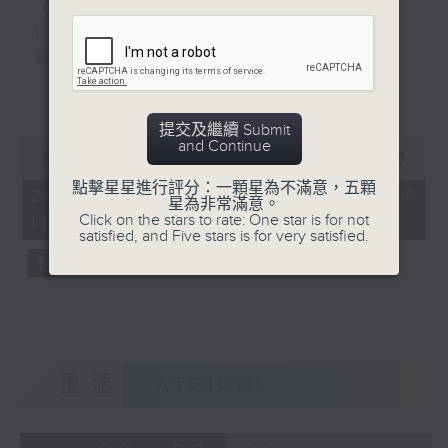
「優勝者音樂會」精選
from the Rig Veda Op
1. 余梓朗：點心情緣
26 Set 3 - III. Hymn to
黃子峻：黃鸝
Vena
拔萃男書院、拔萃女書院 / 孫子承
Ko Matsushita: Alleluia,
更多...
Cantate Domino
提交及繼續 Submit
2. 但昭義：思戀
拔萃女書院、鄧朗欣（鋼
0
and Continue
陳靖（鋼琴）
琴）/ 蔣頌恩
seconds
00:00
00:00
of
點擊星星進行評分：一顆星為不滿意，五顆
0
28/09/2025 - 足本 Full (HKT
星為非常滿意。
3. Beethoven: String Quartet No.
5. Tchaikovsky (Jerry
seconds
Click on the stars to rate: One star is for not
11:05 - 12:00)
14 in C sharp minor, Op. 131 (7
th
Brubaker arr.): 1812
satisfied, and Five stars is for very satisfied.
mov’t)
Overture (excerpt)
拔萃男書院
英華小學 / 吳國熹
4. Holst: Choral Hymns from the
Rig Veda Op 26 Set 3 - III. Hymn
to Vena
重溫
CATCHUP
Ko Matsushita: Alleluia, Cantate
Domino
拔萃女書院、鄧朗欣（鋼琴）/ 蔣頌恩