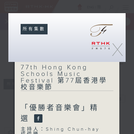
ENG
/
簡
×
全新 RTHK On The Go
取得
一手掌握 RTHK 電台、電視節目
所有集數
X
77th Hong
Kong
77th Hong Kong
Schools
Schools Music
Music
Festival 第77屆香港學
Festival 第77
所有集數
校音樂節
屆香港學校音樂
節
電台直播
「優勝者音樂會」精
選
主持人：Shing Chun-hay
您喜歡這個節目嗎?