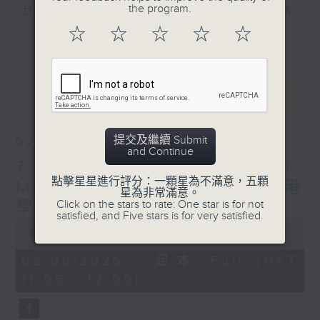
the program.
目，讓你一同感受學生努力的成果！8月份請
欣賞「優勝者音樂會」精選。
☆
☆
☆
☆
☆
更多...
最新
LATEST
提交及繼續 Submit
02/08/2026
and Continue
78th Hong Kong Schools
點擊星星進行評分：一顆星為不滿意，五顆
Music Festival 第78屆香港
星為非常滿意。
Click on the stars to rate: One star is for not
學校音樂節
satisfied, and Five stars is for very satisfied.
0
seconds
00:00
54:59
of
54
02/08/2026 - 足本 Full (HKT
minutes,
11:05 - 12:00)
59
seconds