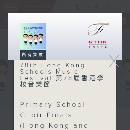
ENG
/
簡
×
全新 RTHK On The Go
取得
一手掌握 RTHK 電台、電視節目
X
所有集數
78th Hong Kong
Schools Music
Festival 第78屆香港學
校音樂節
Primary School
Choir Finals
78th Hong
(Hong Kong and
Kong