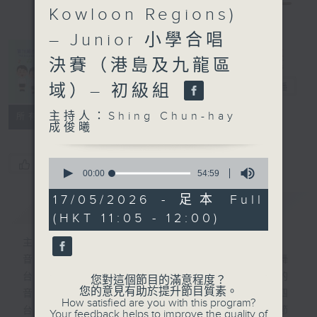
Kowloon Regions)
Schools
Music
– Junior 小學合唱
Festival 第78
決賽（港島及九龍區
屆香港學校音樂
節
域）– 初級組
電台直播
主持人：Shing Chun-hay
所有集數
成俊曦
0
您喜歡這個節目嗎?
seconds
00:00
54:59
of
54
17/05/2026 - 足本 Full
簡介
GIST
minutes,
(HKT 11:05 - 12:00)
59
seconds
主持人：Shing Chun-hay 成俊曦
音樂的火花，在校園綻放；青春的旋律，在舞
台迴盪。第78屆香港學校音樂節匯聚學生的
您對這個節目的滿意程度？
您的意見有助於提升節目質素。
音樂才華，呈獻無數動人演出。香港電台第四
How satisfied are you with this program?
台於5月至7月期間，為您精選各項精彩節
Your feedback helps to improve the quality of