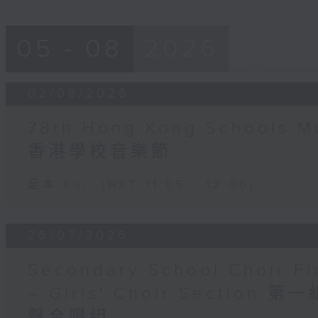
05 - 08
2026
02/08/2026
78th Hong Kong Schools M
香港學校音樂節
足本 Full (HKT 11:05 - 12:00)
26/07/2026
Secondary School Choir Fin
– Girls' Choir Sectio
聲合唱組