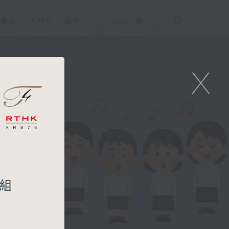
重溫
APPS
我們
ENG
/
簡
X
t
一組