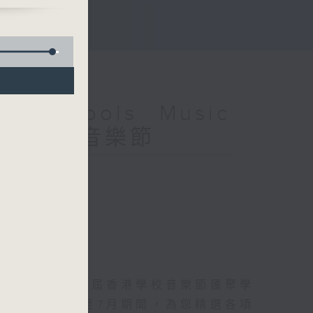
g Schools Music
8屆香港學校音樂節
台迴盪。第78屆香港學校音樂節匯聚學
第四台於5月至7月期間，為您精選各項