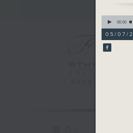
0
seconds
00:00
of
54
05/07/2
minutes,
59
seconds
90%
電台直播
簡介