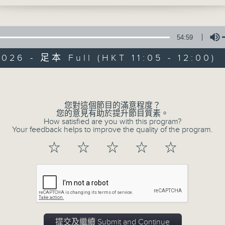
54:59
026 - 足本 Full (HKT 11:05 - 12:00)
78th Hong Kon
Volume
Festival 第7
您對這個節目的滿意程度？
您的意見有助於提升節目質素。
How satisfied are you with this program?
所有集數
Your feedback helps to improve the quality of the program.
☆
☆
☆
☆
☆
您喜歡這個節目嗎?
主持人：Shing Chun-hay 成俊曦
音樂的火花，在校園綻放；青春的旋律，在舞
生的音樂才華，呈獻無數動人演出。香港電台
提交及繼續 Submit and Continue