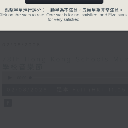
精彩節目，讓你一同感受學生努力的成果！8
點擊星星進行評分：一顆星為不滿意，五顆星為非常滿意。
lick on the stars to rate: One star is for not satisfied, and Five stars 
for very satisfied.
02/08/2026
78th Hong Kong Schools M
學校音樂節
0
seconds
00:00
of
54
02/08/2026 - 足本 Full (HKT 11:05 
minutes,
59
seconds
Volume
90%