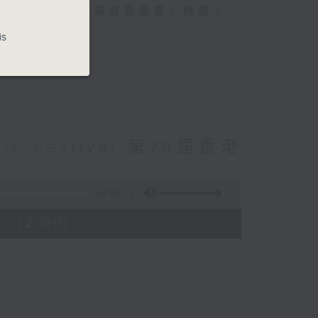
月份請欣賞「優勝者音樂會」精選。
is
usic Festival 第78屆香港
54:59
- 12:00)