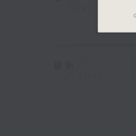
GIST
C
最新
LATEST