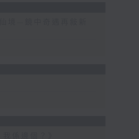
仙境—鏡中奇遇再敍新
！我係邊個？》