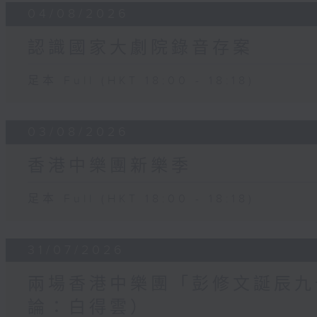
04/08/2026
認識國家大劇院錄音存案
足本 Full (HKT 18:00 - 18:18)
03/08/2026
香港中樂團新樂季
足本 Full (HKT 18:00 - 18:18)
31/07/2026
兩場香港中樂團「彭修文誕辰九
論：白得雲）