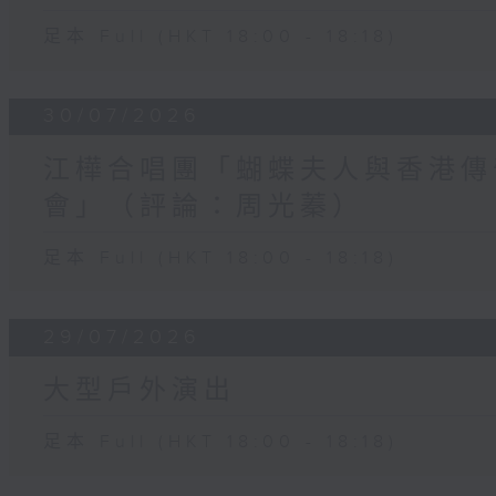
足本 Full (HKT 18:00 - 18:18)
30/07/2026
江樺合唱團「蝴蝶夫人與香港傳奇
會」（評論：周光蓁）
足本 Full (HKT 18:00 - 18:18)
29/07/2026
大型戶外演出
足本 Full (HKT 18:00 - 18:18)