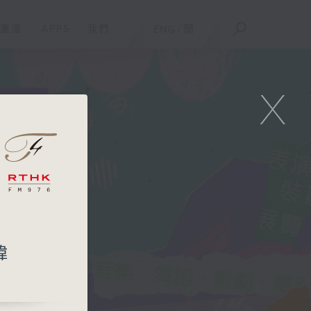
重溫
APPS
我們
ENG
/
簡
X
瑋