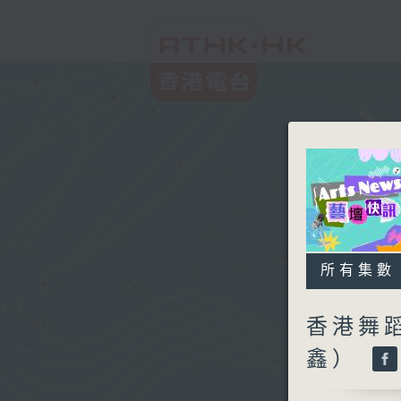
所有集數
香港舞
鑫）