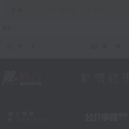
足本 Full (HKT 18:00 - 18:18)
更多 ...
社 交
聯 絡