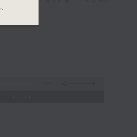
論是演出介紹、演後評論、一週重點節
is
18:00
- 18:23)