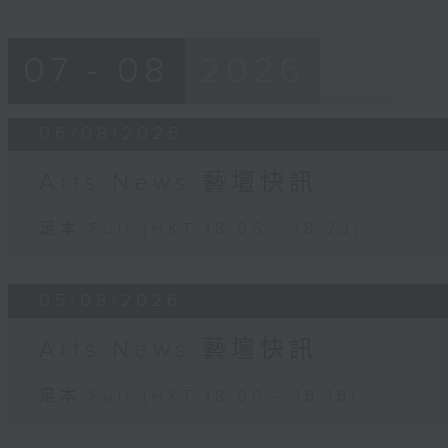
07 - 08
2026
06/08/2026
Arts News 藝壇快訊
足本 Full (HKT 18:05 - 18:23)
05/08/2026
Arts News 藝壇快訊
足本 Full (HKT 18:00 - 18:18)