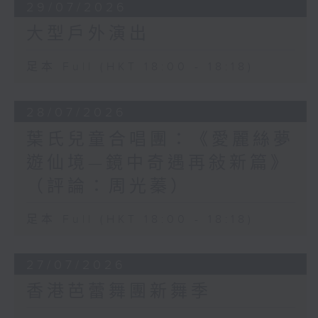
29/07/2026
大型戶外演出
足本 Full (HKT 18:00 - 18:18)
28/07/2026
葉氏兒童合唱團：《愛麗絲夢
遊仙境—鏡中奇遇再敍新篇》
（評論：周光蓁）
足本 Full (HKT 18:00 - 18:18)
27/07/2026
香港芭蕾舞團新舞季