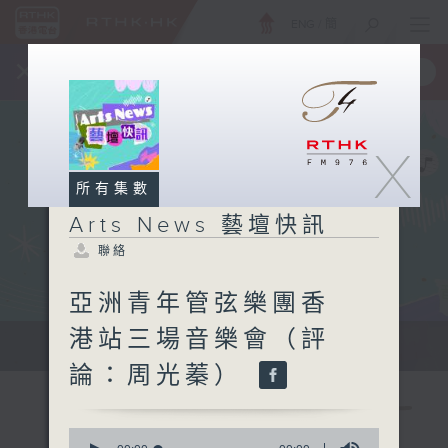
ENG
/
簡
×
全新 RTHK On The Go
取得
一手掌握 RTHK 電台、電視節目
X
所有集數
Arts News 藝壇快訊
聯絡
亞洲青年管弦樂團香
港站三場音樂會（評
本地及海外最快、最新的藝術資訊。
論：周光蓁）
0