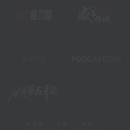
新聞稿
|
招聘
|
招標
|