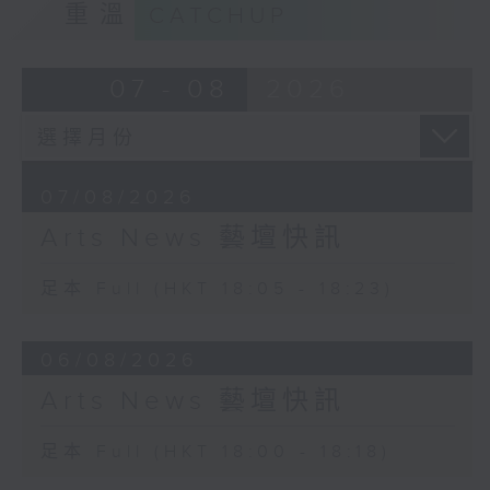
重溫
CATCHUP
07 - 08
2026
07/08/2026
Arts News 藝壇快訊
足本 Full (HKT 18:05 - 18:23)
06/08/2026
Arts News 藝壇快訊
足本 Full (HKT 18:00 - 18:18)