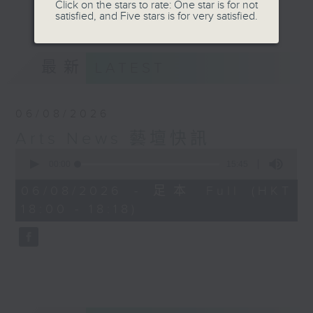
Click on the stars to rate: One star is for not
更多...
satisfied, and Five stars is for very satisfied.
Kathy Lam 林家琦
最新
LATEST
06/08/2026
Arts News 藝壇快訊
0
seconds
00:00
15:45
of
15
06/08/2026 - 足本 Full (HKT
minutes,
18:00 - 18:18)
45
seconds