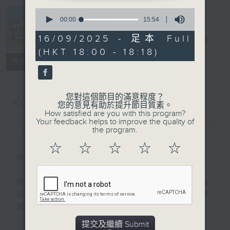
0
seconds
00:00
15:54
Arts News 藝
of
15
16/09/2025 - 足本 Full
壇快訊
電台直播
minutes,
(HKT 18:00 - 18:18)
54
聯絡
seconds
所有集數
您對這個節目的滿意程度？
您喜歡這個節目嗎?
您的意見有助於提升節目質素。
How satisfied are you with this program?
Your feedback helps to improve the quality of
the program.
簡介
GIST
☆
☆
☆
☆
☆
播出時間：逢星期一至五下午6時晚間新聞後
搜羅本地及海外最快、最新的藝術資訊；無論
是演出介紹、演後評論、一週重點節目、突發
藝壇消息或城中熱話，盡錄其中！
提交及繼續 Submit