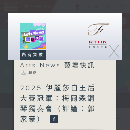
ENG
/
簡
×
全新 RTHK On The Go
取得
一手掌握 RTHK 電台、電視節目
X
所有集數
Arts News 藝壇快訊
聯絡
2025 伊麗莎白王后
大賽冠軍：梅爾森鋼
本地及海外最快、最新的藝術資訊。
琴獨奏會（評論：郭
家豪）