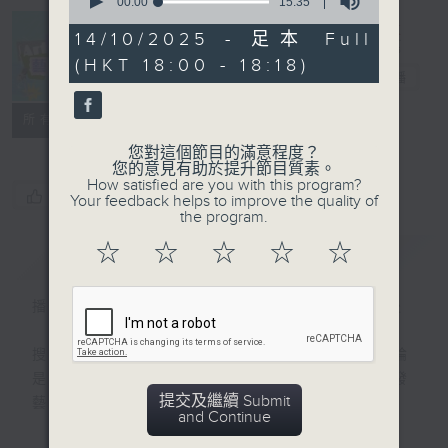
seconds
00:00
15:35
of
15
14/10/2025 - 足本 Full
minutes,
Arts News 藝
(HKT 18:00 - 18:18)
35
壇快訊
電台直播
seconds
聯絡
所有集數
您對這個節目的滿意程度？
您的意見有助於提升節目質素。
How satisfied are you with this program?
您喜歡這個節目嗎?
Your feedback helps to improve the quality of
the program.
☆
☆
☆
☆
☆
簡介
GIST
播出時間：逢星期一至五下午6時晚間新聞後
搜羅本地及海外最快、最新的藝術資訊；無論
是演出介紹、演後評論、一週重點節目、突發
提交及繼續 Submit
藝壇消息或城中熱話，盡錄其中！
and Continue