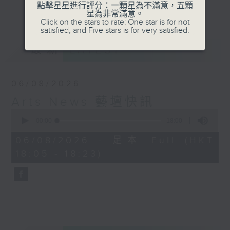
點擊星星進行評分：一顆星為不滿意，五顆
更多...
星為非常滿意。
Kathy Lam 林家琦
Click on the stars to rate: One star is for not
satisfied, and Five stars is for very satisfied.
最新
LATEST
06/08/2026
Arts News 藝壇快訊
0
seconds
00:00
18:00
of
18
06/08/2026 - 足本 Full (HKT
minutes,
18:05 - 18:23)
0
seconds