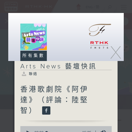
ENG
/
簡
×
全新 RTHK On The Go
取得
一手掌握 RTHK 電台、電視節目
X
所有集數
Arts News 藝壇快訊
聯絡
香港歌劇院《阿伊
達》（評論：陸堅
本地及海外最快、最新的藝術資訊。
智）
0