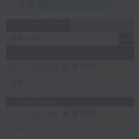
重溫
CATCHUP
07 - 08
2026
06/08/2026
Arts News 藝壇快訊
足本 Full (HKT 18:05 - 18:23)
05/08/2026
Arts News 藝壇快訊
足本 Full (HKT 18:00 - 18:18)