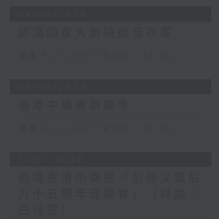
04/08/2026
認識國家大劇院錄音存案
足本 Full (HKT 18:00 - 18:18)
03/08/2026
香港中樂團新樂季
足本 Full (HKT 18:00 - 18:18)
31/07/2026
兩場香港中樂團「彭修文誕辰
九十五週年音樂會」（評論：
白得雲）